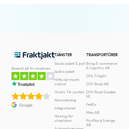
TJÄNSTER
TRANSPORTÖRER
Skicka paket & pall
Bring E-commerce
& Logistics AB
Baserat på 1tn omdömen
Spåra paket
DHL Freight
Hitta närmaste
ombud
DSV Road AB
Gratis TA-system
DSV Road Sweden
SE
Abonnemang
FedEx
Google
Integrationer
Ntex AB
Verktyg för
utvecklare
PostNord Sverige
AB
Automatiseringar