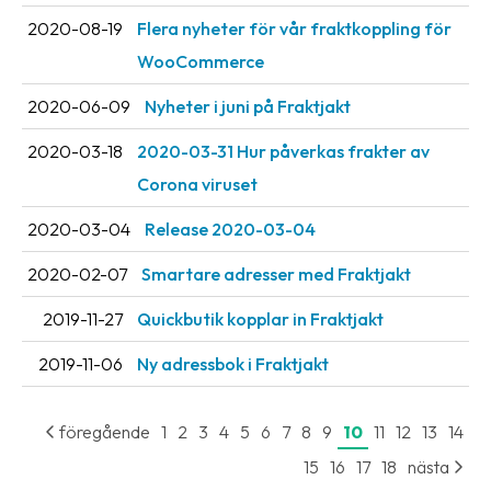
oss
2020-08-19
Flera nyheter för vår fraktkoppling för
WooCommerce
Villkor
2020-06-09
Nyheter i juni på Fraktjakt
Allmänna
villkor
2020-03-18
2020-03-31 Hur påverkas frakter av
Corona viruset
Integritet
2020-03-04
Release 2020-03-04
Förbjudet
och
2020-02-07
Smartare adresser med Fraktjakt
farligt
innehåll
2019-11-27
Quickbutik kopplar in Fraktjakt
2019-11-06
Ny adressbok i Fraktjakt
föregående
1
2
3
4
5
6
7
8
9
10
11
12
13
14
15
16
17
18
nästa