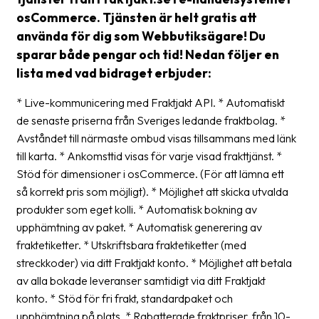
frågor
osCommerce. Tjänsten är helt gratis att
&
använda för dig som Webbutiksägare! Du
svar
sparar både pengar och tid! Nedan följer en
lista med vad bidraget erbjuder:
Ordlista
Paketering
* Live-kommunicering med Fraktjakt API. * Automatiskt
de senaste priserna från Sveriges ledande fraktbolag. *
Frakthandlingar
Avståndet till närmaste ombud visas tillsammans med länk
till karta. * Ankomsttid visas för varje visad frakttjänst. *
Skrivarinställningar
Stöd för dimensioner i osCommerce. (För att lämna ett
Tulldeklarationer
så korrekt pris som möjligt). * Möjlighet att skicka utvalda
produkter som eget kolli. * Automatisk bokning av
Leveransvillkor
upphämtning av paket. * Automatisk generering av
Upphämtningar
fraktetiketter. * Utskriftsbara fraktetiketter (med
streckkoder) via ditt Fraktjakt konto. * Möjlighet att betala
Manualer
av alla bokade leveranser samtidigt via ditt Fraktjakt
konto. * Stöd för fri frakt, standardpaket och
Nedladdningar
upphämtning på plats. * Rabatterade fraktpriser, från 10-