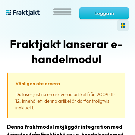
Logga in
Fraktjakt lanserar e-
handelmodul
Vänligen observera
Vad
Du läser just nu en arkiverad artikel från 2009-11-
är
12. Innehållet i denna artikel är därför troligtvis
Fraktjakt?
inaktuellt.
Hjälp?
Denna fraktmodul möjliggör integration med
Vanliga
tjänster från Fraktjakt.se i e-handelsystemet