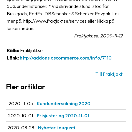
Streckkodsläsare
50% under listpriser. * Vid skrivande stund, stöd för
Bussgods, FedEx, DBSchenker & Schenker Privpak. Läs
Kundtjänst
mer på: http://www.fraktjakt.se/services eller klicka på
länken nedan.
Om
Fraktjakt.se, 2009-11-12
företaget
Källa:
Fraktjakt.se
Om
Fraktjakt
Länk:
http://addons.oscommerce.com/info/7110
Pressrum
Till Fraktjakt
Medarbetare
Fler artiklar
Jobb
&
2020-11-05
Kundundersökning 2020
karriär
2020-10-01
Prisjustering 2020-11-01
Nyhetsarkiv
2020-08-28
Nyheter i augusti
Kontakta