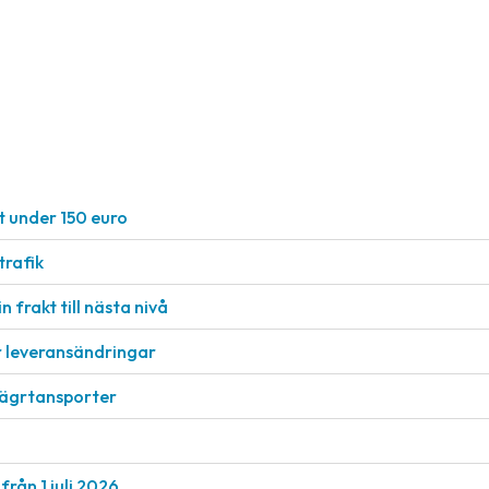
.
t under 150 euro
rafik
n frakt till nästa nivå
r leveransändringar
vägrtansporter
från 1 juli 2026