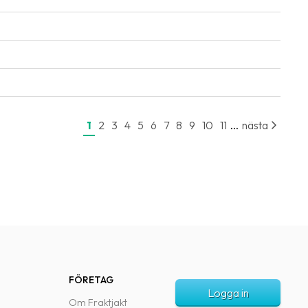
...
1
2
3
4
5
6
7
8
9
10
11
nästa
FÖRETAG
Logga in
Om Fraktjakt