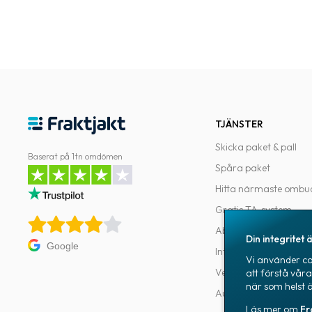
TJÄNSTER
Skicka paket & pall
Baserat på 1tn omdömen
Spåra paket
Hitta närmaste ombu
Gratis TA-system
Abonnemang
Din integritet ä
Google
Integrationer
Vi använder coo
Verktyg för utvecklar
att förstå vår
när som helst 
Automatiseringar
Läs mer om
Fr