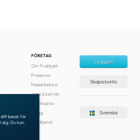
FÖRETAG
Logga in
Om Fraktjakt
Pressrum
Skapa konto
Medarbetare
Jobb & karriär
Nyhetsarkiv
Svenska
Blogg
ditt besök för
Kundtjänst
l dig. Du kan