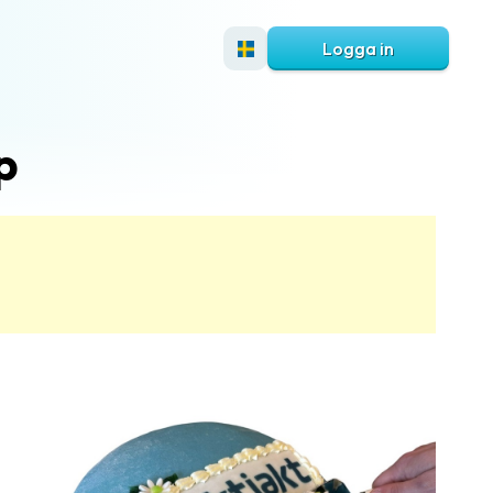
Logga in
p