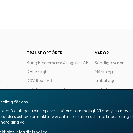
TRANSPORTÖRER
VAROR
Bring E-commerce & Logistics AB
Samtliga varor
DHL Freight
Märkning
d
DSV Road AB
Emballage
DSV Road Sweden SE
Emballagetillbehör
FedEx
Kontorsvaror
r viktig för oss
Ntex AB
kies för att göra din upplevelse så bra som möjligt. Vi analyserar även 
e
PostNord Sverige AB
a kunders behov, samt rikta relevant information och marknadsföring til
ändra dina val.
UPS
aktjakts integritetspolicy
.