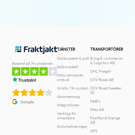
TJÄNSTER
TRANSPORTÖRER
Skicka paket & pall
Bring E-commerce
& Logistics AB
Baserat på 1tn omdömen
Spåra paket
DHL Freight
Hitta närmaste
ombud
DSV Road AB
Gratis TA-system
DSV Road Sweden
SE
Abonnemang
FedEx
Google
Integrationer
Ntex AB
Verktyg för
utvecklare
PostNord Sverige
AB
Automatiseringar
UPS