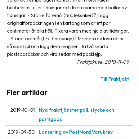
Streckkodsläsare
bubbelplast eller tidningar och fixera varan med bollar av
tidningar. - Större föremål (tex. leksaker)? Lägg
Kundtjänst
originalförpackningen i en kartong som är ett par
centimeter åt alla håll. Fixera varan med hjälp av tidningar.
Om
- Stora föremål (tex. barnvagn)? Montera av lösa delar
företaget
så som hjul och lägg dem i vagnen. Ta två svarta
Om
plastsopsäckar och vira sedan med packtejp.
Fraktjakt
Fraktjakt.se, 2010-11-09
Pressrum
Till Fraktjakt
Medarbetare
Fler artiklar
Jobb
&
2019-10-01
Nya frakttjänster pall, stycke och
karriär
partigods
Nyhetsarkiv
2019-09-30
Lansering av PostNord Varubrev
Kontakta