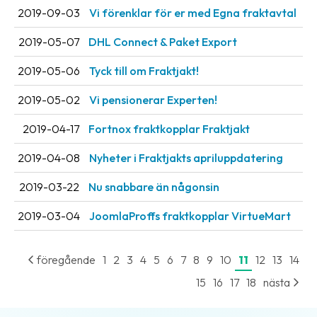
2019-09-03
Vi förenklar för er med Egna fraktavtal
oss
2019-05-07
DHL Connect & Paket Export
Villkor
2019-05-06
Tyck till om Fraktjakt!
Allmänna
villkor
2019-05-02
Vi pensionerar Experten!
Integritet
2019-04-17
Fortnox fraktkopplar Fraktjakt
Förbjudet
2019-04-08
Nyheter i Fraktjakts apriluppdatering
och
2019-03-22
Nu snabbare än någonsin
farligt
innehåll
2019-03-04
JoomlaProffs fraktkopplar VirtueMart
föregående
1
2
3
4
5
6
7
8
9
10
11
12
13
14
15
16
17
18
nästa