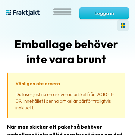
Logga in
Emballage behöver
inte vara brunt
Vänligen observera
Vad
Du läser just nu en arkiverad artikel från 2010-11-
är
09. Innehållet i denna artikel är därför troligtvis
Fraktjakt?
inaktuellt.
Hjälp?
När man skickar ett paket så behöver
Vanliga
emballaget inte alltid vara brunt även om det