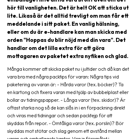
frågor
hör till vanligheten. Det är helt OK att sticka ut
&
lite. Likaså är det alltid trevligt om man får ett
svar
meddelande i sitt paket. En vanlig hälsning,
eller om du är e-handlare kan man skicka med
Ordlista
orden "Hoppas du blir nöjd med din vara". Det
Paketering
handlar om det lilla extra för att göra
mottagaren av paketet extra nyfiken och glad.
Frakthandlingar
Skrivarinställningar
Många kommer att skicka paket nu i jultider och då kan det
vara bra med några packtips för varan: Några tips vid
Tulldeklarationer
paketering av varan är: - Hårda varor (tex. böcker)? Ta
en kartong och fixera varan med hjälp av bubbelplast eller
Leveransvillkor
bollar av tidningspapper. - Långa varor (tex. skidor)? Är
Upphämtningar
oftast starka nog så de kan slås in i en förpackning direkt
och viras med tidningar och sedan packtejp för att
Manualer
skyddas från repor. - Ömtåliga varor (tex. porslin)? Bör
Nedladdningar
skyddas mot stötar och slag genom ett avstånd mellan
varan och emballagets kanter. Vira in föremålet i