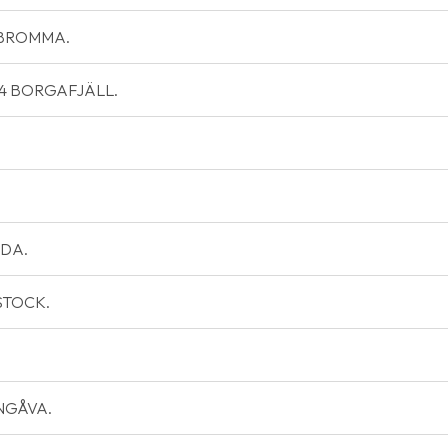
76 BROMMA.
704 BORGAFJÄLL.
ODA.
OSTOCK.
ONGÅVA.