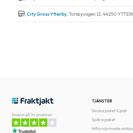
City Gross Ytterby
, Torsbyvägen 12, 44250 YTTER
TJÄNSTER
Skicka paket & pall
Baserat på 1tn omdömen
Spåra paket
Hitta närmaste ombu