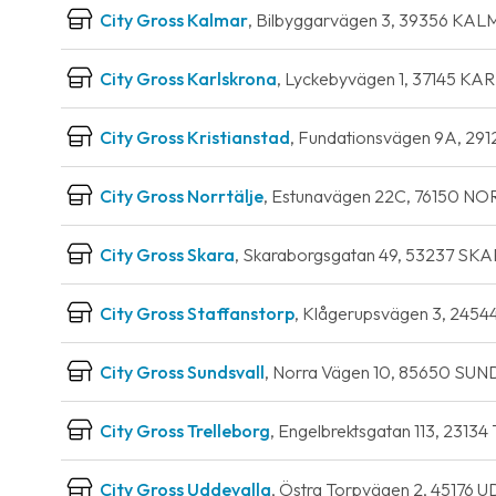
City Gross Kalmar
, Bilbyggarvägen 3, 39356 KAL
City Gross Karlskrona
, Lyckebyvägen 1, 37145 K
City Gross Kristianstad
, Fundationsvägen 9A, 2
City Gross Norrtälje
, Estunavägen 22C, 76150 N
City Gross Skara
, Skaraborgsgatan 49, 53237 SKA
City Gross Staffanstorp
, Klågerupsvägen 3, 24
City Gross Sundsvall
, Norra Vägen 10, 85650 SU
City Gross Trelleborg
, Engelbrektsgatan 113, 231
City Gross Uddevalla
, Östra Torpvägen 2, 45176