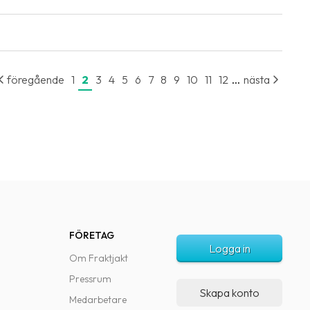
...
föregående
1
2
3
4
5
6
7
8
9
10
11
12
nästa
FÖRETAG
Logga in
Om Fraktjakt
Pressrum
Skapa konto
Medarbetare