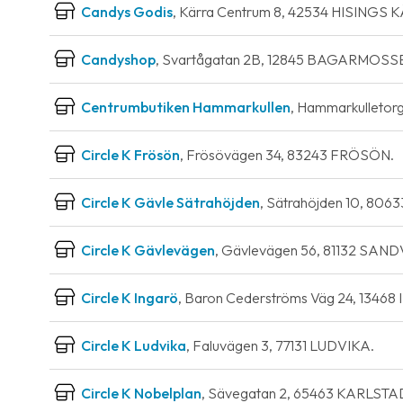
Candys Godis
, Kärra Centrum 8, 42534 HISINGS 
Candyshop
, Svartågatan 2B, 12845 BAGARMOSS
Centrumbutiken Hammarkullen
, Hammarkulletor
Circle K Frösön
, Frösövägen 34, 83243 FRÖSÖN.
Circle K Gävle Sätrahöjden
, Sätrahöjden 10, 806
Circle K Gävlevägen
, Gävlevägen 56, 81132 SAN
Circle K Ingarö
, Baron Cederströms Väg 24, 13468
Circle K Ludvika
, Faluvägen 3, 77131 LUDVIKA.
Circle K Nobelplan
, Sävegatan 2, 65463 KARLSTA