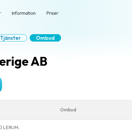
r
Information
Priser
Tjänster
Ombud
erige AB
Ombud
30 LERUM.