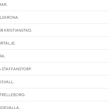
MAR.
ARLSKRONA.
9128 KRISTIANSTAD.
ORRTÄLJE.
RA.
544 STAFFANSTORP.
NDSVALL.
34 TRELLEBORG.
 UDDEVALLA.