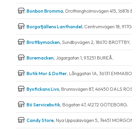
Bonbon Bromma
, Drottningholmsvägen 415, 168
Borgafjällens Lanthandel
, Centrumvägen 18, 91
Brottbymacken
, Sundbyvägen 2, 18670 BROTTBY.
Buremacken
, Jägargatan 1, 93251 BUREÅ.
Butik Mor & Dotter
, Långgatan 1A, 36131 EMMAB
Byxfickans Livs
, Brunnsvägen 87, 46450 DALS R
Bö Servicebutik
, Bögatan 47, 41272 GÖTEBORG.
Candy Store
, Nya Uppsalavägen 5, 74451 MORG