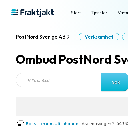
Start
Tjänster
Varo
PostNord Sverige AB
Verksamhet
Ombud PostNord Sv
Bolist Lerums Järnhandel
, Aspenäsvägen 2, 443