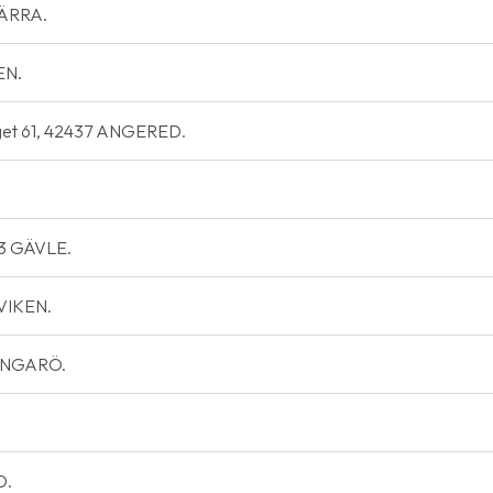
KÄRRA.
EN.
get 61, 42437 ANGERED.
33 GÄVLE.
DVIKEN.
 INGARÖ.
D.