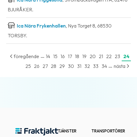
BJURÅKER.
Ica Nära Frykenhallen
, Nya Torget 8, 68530
TORSBY.
...
föregående
14
15
16
17
18
19
20
21
22
23
24
...
25
26
27
28
29
30
31
32
33
34
nästa
TJÄNSTER
TRANSPORTÖRER