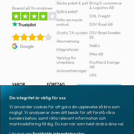
Skicka paket & pall
Bring E-commerce
& Logistics AB
Baserat på 1tn omdömen
Spåra paket
DHL Freight
Hitta närmaste
ombud
DSV Road AB
Gratis TA-system
DSV Road Sweden
SE
Abonnemang
FedEx
Google
Integrationer
Ntex AB
Verktyg för
utvecklare
PostNord Sverige
AB
Automatiseringar
UPS
VAROR
FÖRETAG
Logga in
Samtliga varor
Om Fraktjakt
Din integritet är viktig för oss
Märkning
Pressrum
Vi använder cookies för att göra din upplevelse så bra som
Skapa konto
Emballage
Medarbetare
möjligt. Vi analyserar även ditt besök för att förstå våra
kunders behov, samt rikta relevant information och
Emballagetillbehör
Jobb & karriär
marknadsföring till dig. Du kan när som helst ändra dina val.
Kontorsvaror
Nyhetsarkiv
Läs mer om
Fraktjakts integritetspolicy
.