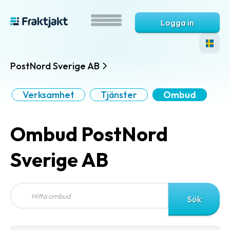
Logga in
PostNord Sverige AB
Verksamhet
Tjänster
Ombud
Ombud PostNord
Sverige AB