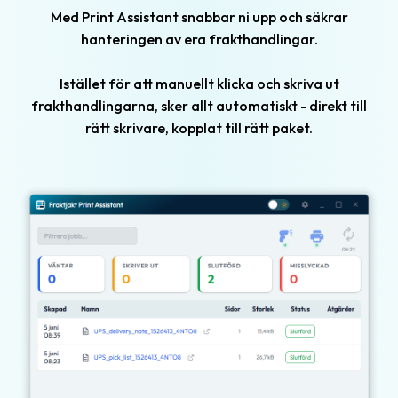
Returfrakt
Med Print Assistant snabbar ni upp och säkrar
hanteringen av era frakthandlingar.
Tulldeklarationer
Istället för att manuellt klicka och skriva ut
Varuförsäkringar
frakthandlingarna, sker allt automatiskt - direkt till
Mallar
rätt skrivare, kopplat till rätt paket.
&
Register
Automatiskt
adressregister
Innehållsmallar
Paketmallar
Hitta
&
Spåra