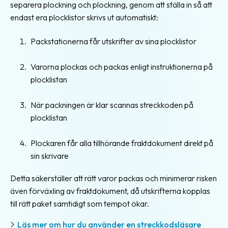
separera plockning och plockning, genom att ställa in så att
endast era plocklistor skrivs ut automatiskt:
Packstationerna får utskrifter av sina plocklistor
Varorna plockas och packas enligt instruktionerna på
plocklistan
När packningen är klar scannas streckkoden på
plocklistan
Plockaren får alla tillhörande fraktdokument direkt på
sin skrivare
Detta säkerställer att rätt varor packas och minimerar risken
även förväxling av fraktdokument, då utskrifterna kopplas
till rätt paket samtidigt som tempot ökar.
Läs mer om hur du använder en streckkodsläsare