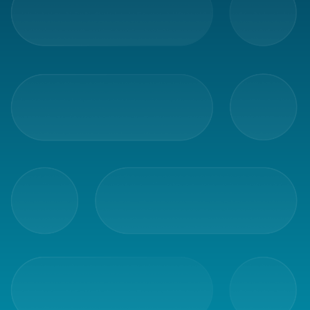
Automatiska
utskrifter
Fraktkopplingar
Paketeringsoptimering
Print
assistant
Smartare
adresser
Frakttjänster
Frakttjänster
i
Fraktjakt
Billigare
frakt