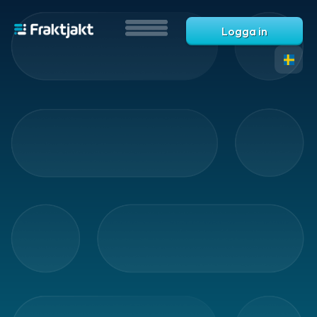
Logga in
Översikt
-
tjänster
Automatiseringar
Automatisering
Automatiska
fraktval