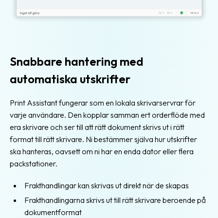
Spåra
dina
paket
Snabbare hantering med
Personliga
spårningssidor
automatiska utskrifter
Hitta
närmaste
Print Assistant fungerar som en lokala skrivarservrar för
ombud
varje användare. Den kopplar samman ert orderflöde med
era skrivare och ser till att rätt dokument skrivs ut i rätt
TA-
format till rätt skrivare. Ni bestämmer själva hur utskrifter
system
ska hanteras, oavsett om ni har en enda dator eller flera
packstationer.
Gratis
TA-
Frakthandlingar kan skrivas ut direkt när de skapas
system
Frakthandlingarna skrivs ut till rätt skrivare beroende på
dokumentformat
Frakttjänster