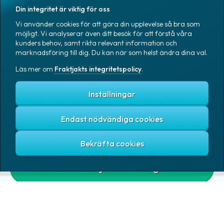
är en självklarhet för oss där vår
populära
Din integritet är viktig för oss
kundtjänst
hjälper er igenom alla tänkbara
Vi använder cookies för att göra din upplevelse så bra som
äventyr för era frakter. Frakta lugnt!
möjligt. Vi analyserar även ditt besök för att förstå våra
kunders behov, samt rikta relevant information och
marknadsföring till dig. Du kan när som helst ändra dina val.
Läs mer om
Fraktjakts integritetspolicy
.
Inställningar
Hejdå tristess och ineffektivitet
Endast nödvändiga cookies
Slipp monotona meningslösa fraktmoment och låt frakten
bli rolig igen med Fraktjakts automatisering.
Bli Fraktjaktare i dag!