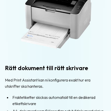
Färdiga
fraktkopplingar
Enkel
orderkoppling
Integration
för
e-
handel
Exempel
på
Rätt dokument till rätt skrivare
webbutiker
Med Print Assistant kan ni konfigurera exakt hur era
Utvecklare
utskrifter ska hanteras.
API
Fraktetiketter skickas automatiskt till en dedikerad
och
etikettskrivare
Webhooks