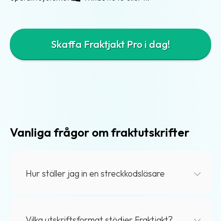
Skaffa Fraktjakt Pro i dag!
Vanliga frågor om fraktutskrifter
Hur ställer jag in en streckkodsläsare
De flesta handscanners fungerar tillsammans med
Vilka utskriftsformat stödjer Fraktjakt?
Fraktjakt, förutsatt att de är inställda på HID-läge. I