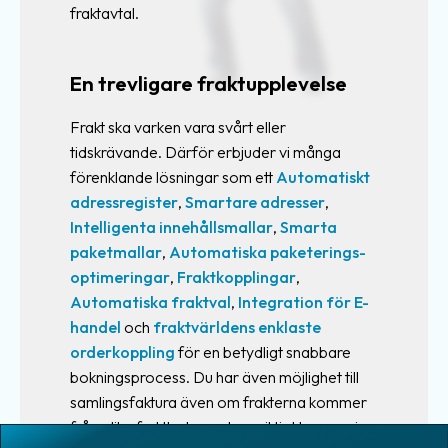
stämmer och ifall några uppgifter saknas. Önskar
fraktavtal.
den fylls i automatiskt.
mottagande tull eller fraktbolagens tullombud.
ni skapa era egna tullhandlingar kan ni inaktivera
Fraktjakt kommer då att fakturera för de
Fraktjakts dokument under era utskriftsinställningar.
merkostnader som kan uppstå.
En trevligare fraktupplevelse
Om inte dokumentet är korrekt kan frakten stoppas
av mottagande tull eller fraktbolagens tullombud.
Signeringen behöver inte vara i original och i
Frakt ska varken vara svårt eller
Fraktjakt kommer då att fakturera för de
Fraktjakt kan du ladda upp din namnteckning så att
tidskrävande. Därför erbjuder vi många
merkostnader som kan uppstå.
den fylls i automatiskt.
förenklande lösningar som ett
Automatiskt
adressregister
,
Smartare adresser
,
Intelligenta innehållsmallar
,
Smarta
paketmallar
,
Automatiska paketerings-
optimeringar
,
Fraktkopplingar
,
Automatiska fraktval
,
Integration för E-
handel
och
fraktvärldens enklaste
orderkoppling
för en betydligt snabbare
bokningsprocess. Du har även möjlighet till
samlingsfaktura även om frakterna kommer
från olika fraktbolag och en riktigt bra service