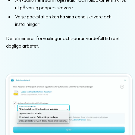
A4-dokument som följesedlar och tulldokument skrivs
ut på vanlig pappersskrivare
Utvecklings-
kit
Varje packstation kan ha sina egna skrivare och
(SDK)
inställningar
för
PHP
Det eliminerar förväxlingar och sparar värdefull tid i det
dagliga arbetet.
Utvecklings-
kit
(SDK)
för
Rails
Verktyg
för
utvecklare