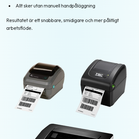
Allt sker utan manuell handpåläggning
Fraktstatistik
Resultatet är ett snabbare, smidigare och mer pålitligt
Fleranvändarsystem
arbetsflöde.
Abonnemang
Gratiskonto
Eget
fraktavtal
Fraktjakt
Plus
Fraktjakt
Pro
Integrationer