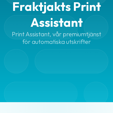
Fraktjakts Print
Bokning
av
Assistant
hämtning
Begränsad
Print Assistant, vår premiumtjänst
mängd
för automatiska utskrifter
farligt
gods
(LQ)
Beräkna
fraktpriset
Förbetald
frakt
Frakthandlingar
Fraktaviseringar