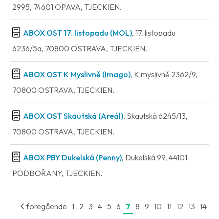
2995, 74601 OPAVA, TJECKIEN.
ABOX OST 17. listopadu (MOL)
, 17. listopadu
6236/5a, 70800 OSTRAVA, TJECKIEN.
ABOX OST K Myslivně (Imago)
, K myslivně 2362/9,
70800 OSTRAVA, TJECKIEN.
ABOX OST Skautská (Areál)
, Skautská 6245/13,
70800 OSTRAVA, TJECKIEN.
ABOX PBY Dukelská (Penny)
, Dukelská 99, 44101
PODBOŘANY, TJECKIEN.
föregående
1
2
3
4
5
6
7
8
9
10
11
12
13
14