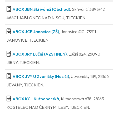
ABOX JBN Skřivánčí (Obchod)
, Skřivánčí 3893/47,
46601 JABLONEC NAD NISOU, TJECKIEN.
ABOX JCE Janovice (ZŠ)
, Janovice 410, 73911
JANOVICE, TJECKIEN.
ABOX JRY Luční (AZSTINEN)
, Luční 824, 25090
JIRNY, TJECKIEN.
ABOX JVY U Zvoničky (Hasiči)
, U zvoničky 139, 28166
JEVANY, TJECKIEN.
ABOX KCL Kutnohorská
, Kutnohorská 678, 28163
KOSTELEC NAD ČERNÝMI LESY, TJECKIEN.