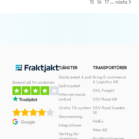
...
15
16
17
nästa
TJÄNSTER
TRANSPORTÖRER
Skicka paket & pall
Bring E-commerce
& Logistics AB
Baserat på 1tn omdömen
Spåra paket
DHL Freight
Hitta närmaste
ombud
DSV Road AB
Gratis TA-system
DSV Road Sweden
SE
Abonnemang
FedEx
Google
Integrationer
Ntex AB
Verktyg för
utvecklare
PostNord Sverige