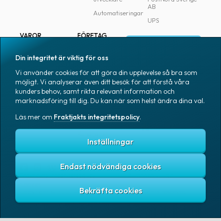
AB
Automatiseringar
UPS
VAROR
FÖRETAG
Logga in
Samtliga varor
Om Fraktjakt
Din integritet är viktig för oss
Märkning
Pressrum
Vi använder cookies för att göra din upplevelse så bra som
Skapa konto
Emballage
Medarbetare
möjligt. Vi analyserar även ditt besök för att förstå våra
kunders behov, samt rikta relevant information och
Emballagetillbehör
Jobb & karriär
marknadsföring till dig. Du kan när som helst ändra dina val.
Kontorsvaror
Nyhetsarkiv
Läs mer om
Fraktjakts integritetspolicy
.
Blogg
Svenska
Kundtjänst
Inställningar
Endast nödvändiga cookies
Fraktjakts integritetspolicy
Allmänna villkor
Cookies
Copyright © 2007 – 2026 Fraktjakt AB. All rights reserved.