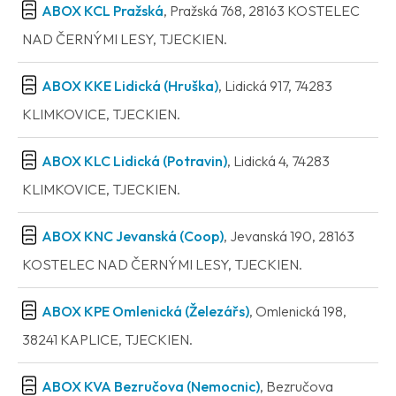
ABOX KCL Pražská
, Pražská 768, 28163 KOSTELEC
NAD ČERNÝMI LESY, TJECKIEN.
ABOX KKE Lidická (Hruška)
, Lidická 917, 74283
KLIMKOVICE, TJECKIEN.
ABOX KLC Lidická (Potravin)
, Lidická 4, 74283
KLIMKOVICE, TJECKIEN.
ABOX KNC Jevanská (Coop)
, Jevanská 190, 28163
KOSTELEC NAD ČERNÝMI LESY, TJECKIEN.
ABOX KPE Omlenická (Železářs)
, Omlenická 198,
38241 KAPLICE, TJECKIEN.
ABOX KVA Bezručova (Nemocnic)
, Bezručova