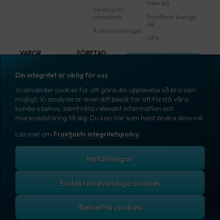
Ntex AB
Verktyg för
utvecklare
PostNord Sverige
AB
Automatiseringar
UPS
VAROR
FÖRETAG
Logga in
Samtliga varor
Om Fraktjakt
Din integritet är viktig för oss
Märkning
Pressrum
Vi använder cookies för att göra din upplevelse så bra som
Skapa konto
Emballage
Medarbetare
möjligt. Vi analyserar även ditt besök för att förstå våra
kunders behov, samt rikta relevant information och
Emballagetillbehör
Jobb & karriär
marknadsföring till dig. Du kan när som helst ändra dina val.
Kontorsvaror
Nyhetsarkiv
Läs mer om
Fraktjakts integritetspolicy
.
Blogg
Svenska
Kundtjänst
Inställningar
Endast nödvändiga cookies
Fraktjakts integritetspolicy
Allmänna villkor
Cookies
Copyright © 2007 – 2026 Fraktjakt AB. All rights reserved.