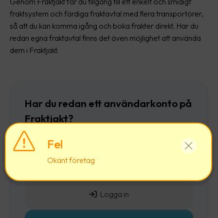
Genom Fraktjakt får du tillgång till ett enkelt och smidigt
fraktsystem och färdiga fraktavtal med flera transportörer,
så att du kan komma igång och boka frakter direkt. Har du
redan egna fraktavtal finns det även möjlighet att använda
dem i Fraktjakt.
Har du redan ett användarkonto på
Fraktjakt?
Då rekommenderar vi att du först
loggar in
och
Fel
sedan lägger till ett företag till ditt befintliga
Okänt företag
användarkonto.
Logga in