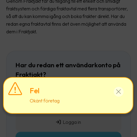
Genom Fraktjakt får du tillgång till ett enkelt och smidigt
fraktsystem och färdiga fraktavtal med flera transportörer,
så att du kan komma igång och boka frakter direkt. Har du
redan egna fraktavtal finns det även möjlighet att använda
dem i Fraktjakt.
Har du redan ett användarkonto på
Fraktjakt?
Då rekommenderar vi att du först
loggar in
och
Fel
sedan lägger till ett företag till ditt befintliga
Okänt företag
användarkonto.
Logga in