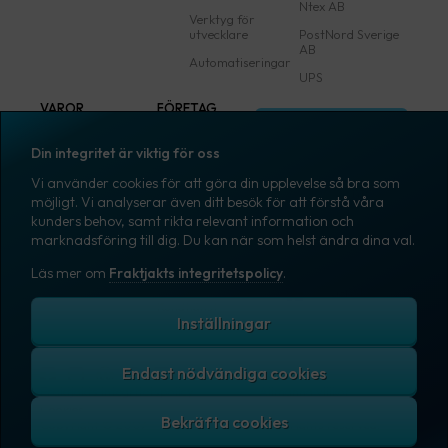
Ntex AB
Verktyg för
utvecklare
PostNord Sverige
AB
Automatiseringar
UPS
VAROR
FÖRETAG
Logga in
Samtliga varor
Om Fraktjakt
Din integritet är viktig för oss
Märkning
Pressrum
Vi använder cookies för att göra din upplevelse så bra som
Skapa konto
Emballage
Medarbetare
möjligt. Vi analyserar även ditt besök för att förstå våra
kunders behov, samt rikta relevant information och
Emballagetillbehör
Jobb & karriär
marknadsföring till dig. Du kan när som helst ändra dina val.
Kontorsvaror
Nyhetsarkiv
Läs mer om
Fraktjakts integritetspolicy
.
Blogg
Svenska
Kundtjänst
Inställningar
Endast nödvändiga cookies
Fraktjakts integritetspolicy
Allmänna villkor
Cookies
Copyright © 2007 – 2026 Fraktjakt AB. All rights reserved.