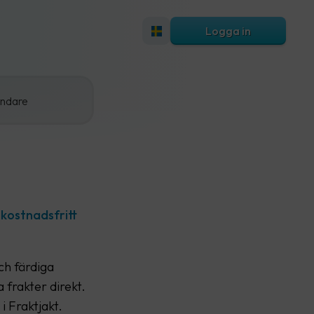
Logga in
ändare
 kostnadsfritt
ch färdiga
 frakter direkt.
i Fraktjakt.