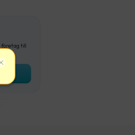
företag till
onto