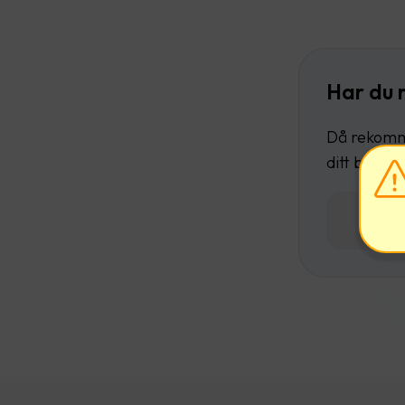
Har du 
Då rekomme
ditt befint