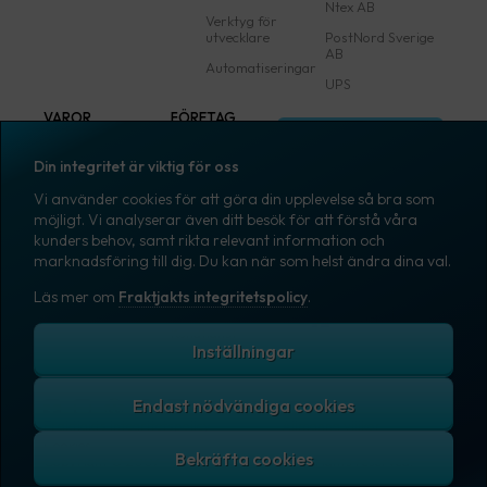
Ntex AB
Verktyg för
utvecklare
PostNord Sverige
AB
Automatiseringar
UPS
VAROR
FÖRETAG
Logga in
Samtliga varor
Om Fraktjakt
Din integritet är viktig för oss
Märkning
Pressrum
Vi använder cookies för att göra din upplevelse så bra som
Skapa konto
Emballage
Medarbetare
möjligt. Vi analyserar även ditt besök för att förstå våra
kunders behov, samt rikta relevant information och
Emballagetillbehör
Jobb & karriär
marknadsföring till dig. Du kan när som helst ändra dina val.
Kontorsvaror
Nyhetsarkiv
Läs mer om
Fraktjakts integritetspolicy
.
Blogg
Svenska
Kundtjänst
Inställningar
Endast nödvändiga cookies
Fraktjakts integritetspolicy
Allmänna villkor
Cookies
Copyright © 2007 – 2026 Fraktjakt AB. All rights reserved.