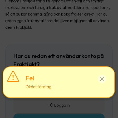
Genom Fraktjakt får du tillgång till ett enkelt och smidigt
fraktsystem och färdiga fraktavtal med flera transportörer,
så att du kan komma igång och boka frakter direkt. Har du
redan egna fraktavtal finns det även möjlighet att använda
dem i Fraktjakt.
Har du redan ett användarkonto på
Fraktjakt?
Då rekommenderar vi att du först
loggar in
och
Fel
sedan lägger till ett företag till ditt befintliga
Okänt företag
användarkonto.
Logga in