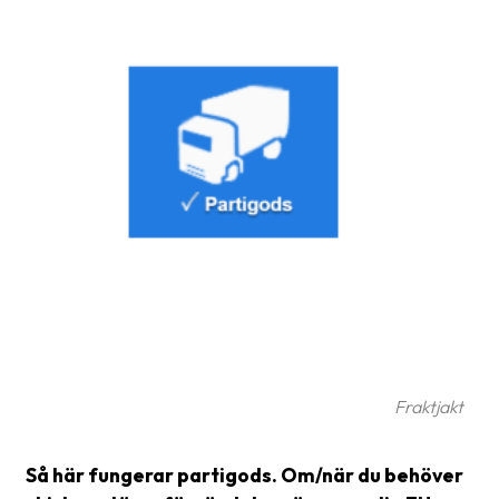
frågor
&
svar
Ordlista
Paketering
Frakthandlingar
Skrivarinställningar
Tulldeklarationer
Leveransvillkor
Upphämtningar
Fraktjakt
Manualer
Nedladdningar
Så här fungerar partigods. Om/när du behöver