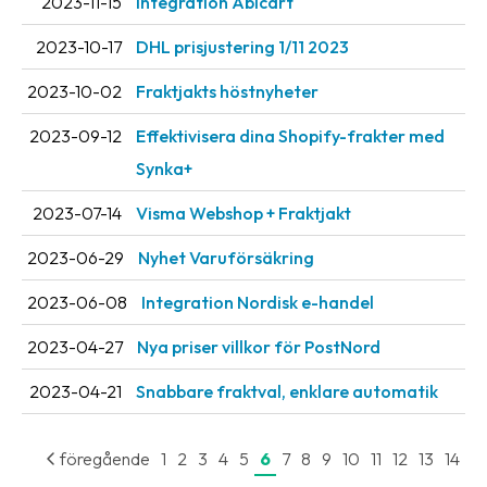
2023-11-15
Integration Abicart
2023-10-17
DHL prisjustering 1/11 2023
2023-10-02
Fraktjakts höstnyheter
2023-09-12
Effektivisera dina Shopify-frakter med
Synka+
2023-07-14
Visma Webshop + Fraktjakt
2023-06-29
Nyhet Varuförsäkring
2023-06-08
Integration Nordisk e-handel
2023-04-27
Nya priser villkor för PostNord
2023-04-21
Snabbare fraktval, enklare automatik
föregående
1
2
3
4
5
6
7
8
9
10
11
12
13
14