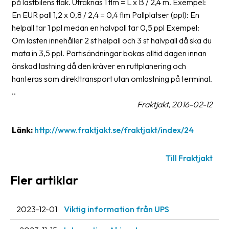
på lastbilens flak. Uträknas 1 flm = L x B / 2,4 m. Exempel:
oss
En EUR pall 1,2 x 0,8 / 2,4 = 0,4 flm Pallplatser (ppl): En
helpall tar 1 ppl medan en halvpall tar 0,5 ppl Exempel:
Villkor
Om lasten innehåller 2 st helpall och 3 st halvpall då ska du
mata in 3,5 ppl. Partisändningar bokas alltid dagen innan
Allmänna
önskad lastning då den kräver en ruttplanering och
villkor
hanteras som direkttransport utan omlastning på terminal.
Integritet
..
Fraktjakt, 2016-02-12
Förbjudet
och
Länk:
http://www.fraktjakt.se/fraktjakt/index/24
farligt
innehåll
Till Fraktjakt
Fler artiklar
2023-12-01
Viktig information från UPS