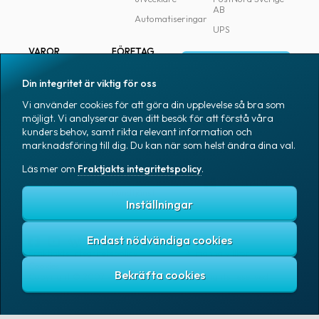
AB
Automatiseringar
UPS
VAROR
FÖRETAG
Logga in
Samtliga varor
Om Fraktjakt
Din integritet är viktig för oss
Märkning
Pressrum
Vi använder cookies för att göra din upplevelse så bra som
Skapa konto
Emballage
Medarbetare
möjligt. Vi analyserar även ditt besök för att förstå våra
kunders behov, samt rikta relevant information och
Emballagetillbehör
Jobb & karriär
marknadsföring till dig. Du kan när som helst ändra dina val.
Kontorsvaror
Nyhetsarkiv
Läs mer om
Fraktjakts integritetspolicy
.
Blogg
Svenska
Kundtjänst
Inställningar
Endast nödvändiga cookies
Fraktjakts integritetspolicy
Allmänna villkor
Cookies
Copyright © 2007 – 2026 Fraktjakt AB. All rights reserved.