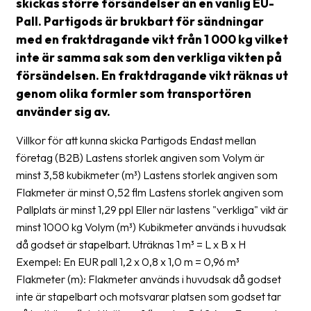
skickas större försändelser än en vanlig EU-
Streckkodsläsare
Pall. Partigods är brukbart för sändningar
Kundtjänst
med en fraktdragande vikt från 1 000 kg vilket
inte är samma sak som den verkliga vikten på
Om
försändelsen. En fraktdragande vikt räknas ut
företaget
genom olika formler som transportören
använder sig av.
Om
Fraktjakt
Villkor för att kunna skicka Partigods Endast mellan
företag (B2B) Lastens storlek angiven som Volym är
Pressrum
minst 3,58 kubikmeter (m³) Lastens storlek angiven som
Medarbetare
Flakmeter är minst 0,52 flm Lastens storlek angiven som
Pallplats är minst 1,29 ppl Eller när lastens "verkliga" vikt är
Jobb
minst 1000 kg Volym (m³) Kubikmeter används i huvudsak
&
då godset är stapelbart. Uträknas 1 m³ = L x B x H
karriär
Exempel: En EUR pall 1,2 x 0,8 x 1,0 m = 0,96 m³
Flakmeter (m): Flakmeter används i huvudsak då godset
Nyhetsarkiv
inte är stapelbart och motsvarar platsen som godset tar
Kontakta