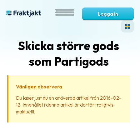
Logga in
Skicka större gods
som Partigods
Vänligen observera
Vad
Du läser just nu en arkiverad artikel från 2016-02-
är
12. Innehållet i denna artikel är därför troligtvis
Fraktjakt?
inaktuellt.
Hjälp?
Vanliga