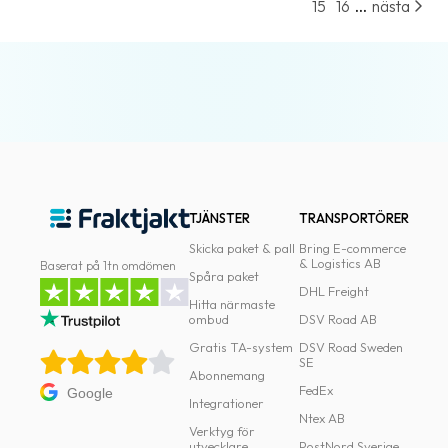
...
15
16
nästa
TJÄNSTER
TRANSPORTÖRER
Skicka paket & pall
Bring E-commerce
& Logistics AB
Baserat på 1tn omdömen
Spåra paket
DHL Freight
Hitta närmaste
ombud
DSV Road AB
Gratis TA-system
DSV Road Sweden
SE
Abonnemang
FedEx
Google
Integrationer
Ntex AB
Verktyg för
utvecklare
PostNord Sverige