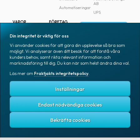
AB
Automatiseringar
UPS
VAROR
FÖRETAG
Logga in
Samtliga varor
Om Fraktjakt
Din integritet är viktig för oss
Märkning
Pressrum
Vi använder cookies för att göra din upplevelse så bra som
Skapa konto
Emballage
Medarbetare
möjligt. Vi analyserar även ditt besök för att förstå våra
kunders behov, samt rikta relevant information och
Emballagetillbehör
Jobb & karriär
marknadsföring till dig. Du kan när som helst ändra dina val.
Kontorsvaror
Nyhetsarkiv
Läs mer om
Fraktjakts integritetspolicy
.
Blogg
Svenska
Kundtjänst
Inställningar
Endast nödvändiga cookies
Fraktjakts integritetspolicy
Allmänna villkor
Cookies
Copyright © 2007 – 2026 Fraktjakt AB. All rights reserved.