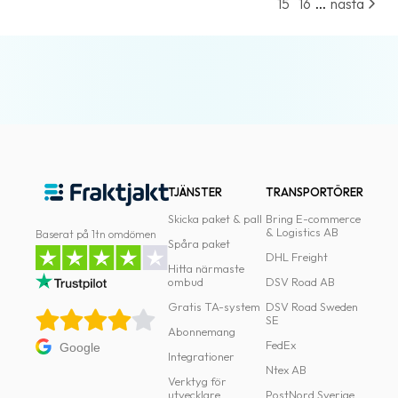
...
15
16
nästa
TJÄNSTER
TRANSPORTÖRER
Skicka paket & pall
Bring E-commerce
& Logistics AB
Baserat på 1tn omdömen
Spåra paket
DHL Freight
Hitta närmaste
ombud
DSV Road AB
Gratis TA-system
DSV Road Sweden
SE
Abonnemang
FedEx
Google
Integrationer
Ntex AB
Verktyg för
utvecklare
PostNord Sverige