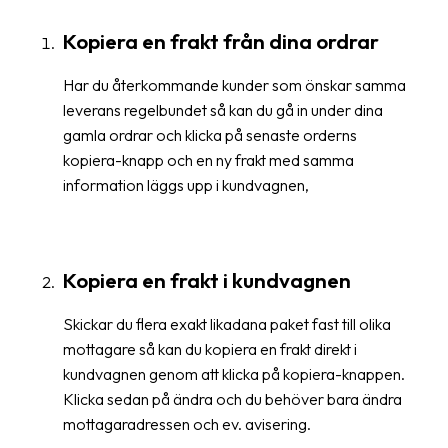
frågor
&
Kopiera en frakt från dina ordrar
svar
Har du återkommande kunder som önskar samma
Ordlista
leverans regelbundet så kan du gå in under dina
gamla ordrar och klicka på senaste orderns
Paketering
kopiera-knapp och en ny frakt med samma
Frakthandlingar
information läggs upp i kundvagnen,
Skrivarinställningar
Tulldeklarationer
Kopiera en frakt i kundvagnen
Leveransvillkor
Skickar du flera exakt likadana paket fast till olika
Upphämtningar
mottagare så kan du kopiera en frakt direkt i
kundvagnen genom att klicka på kopiera-knappen.
Manualer
Klicka sedan på ändra och du behöver bara ändra
Nedladdningar
mottagaradressen och ev. avisering.