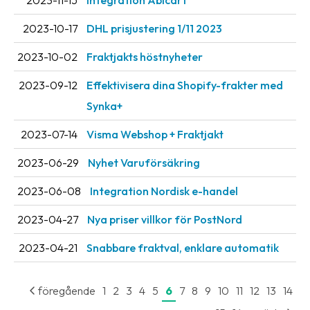
2023-11-15
Integration Abicart
2023-10-17
DHL prisjustering 1/11 2023
2023-10-02
Fraktjakts höstnyheter
2023-09-12
Effektivisera dina Shopify-frakter med
Synka+
2023-07-14
Visma Webshop + Fraktjakt
2023-06-29
Nyhet Varuförsäkring
2023-06-08
Integration Nordisk e-handel
2023-04-27
Nya priser villkor för PostNord
2023-04-21
Snabbare fraktval, enklare automatik
föregående
1
2
3
4
5
6
7
8
9
10
11
12
13
14