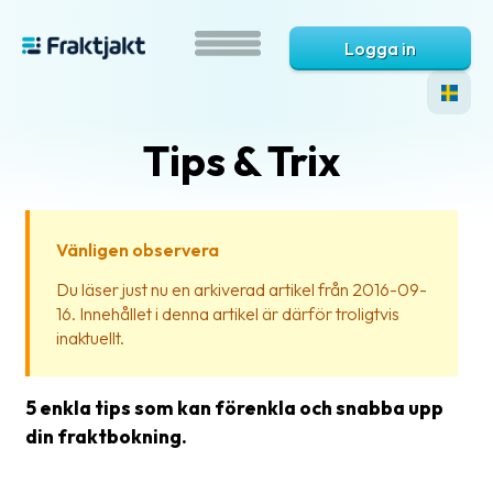
Logga in
Tips & Trix
Vänligen observera
Du läser just nu en arkiverad artikel från 2016-09-
16. Innehållet i denna artikel är därför troligtvis
Vad
inaktuellt.
är
Fraktjakt?
5 enkla tips som kan förenkla och snabba upp
Hjälp?
din fraktbokning.
Vanliga