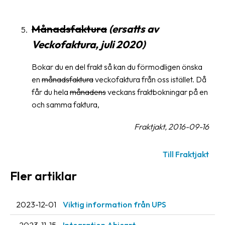
oss
Månadsfaktura
(ersatts av
Villkor
Veckofaktura, juli 2020)
Allmänna
Bokar du en del frakt så kan du förmodligen önska
villkor
en
månadsfaktura
veckofaktura från oss istället. Då
Integritet
får du hela
månadens
veckans fraktbokningar på en
och samma faktura,
Förbjudet
och
Fraktjakt, 2016-09-16
farligt
innehåll
Till Fraktjakt
Fler artiklar
2023-12-01
Viktig information från UPS