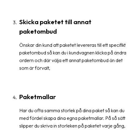
Streckkodsläsare
Kundtjänst
Skicka paketet till annat
paketombud
Om
företaget
Önskar din kund att paketet levereras till ett specifikt
Om
paketombud så kan du i kundvagnen klicka på ändra
Fraktjakt
ordern och där välja ett annat paketombud än det
som är förvalt,
Pressrum
Medarbetare
Paketmallar
Jobb
&
Har du ofta samma storlek på dina paket så kan du
karriär
med fördel skapa dina egna paketmallar. På så sätt
Nyhetsarkiv
slipper du skriva in storleken på paketet varje gång,
Kontakta