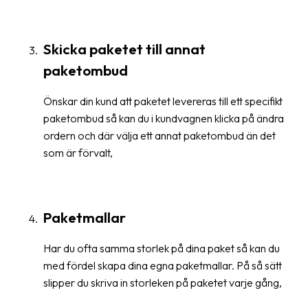
Streckkodsläsare
Kundtjänst
Skicka paketet till annat
paketombud
Om
företaget
Önskar din kund att paketet levereras till ett specifikt
Om
paketombud så kan du i kundvagnen klicka på ändra
Fraktjakt
ordern och där välja ett annat paketombud än det
som är förvalt,
Pressrum
Medarbetare
Paketmallar
Jobb
&
Har du ofta samma storlek på dina paket så kan du
karriär
med fördel skapa dina egna paketmallar. På så sätt
Nyhetsarkiv
slipper du skriva in storleken på paketet varje gång,
Kontakta