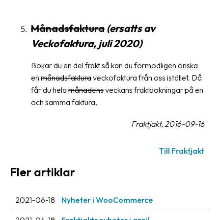
oss
Månadsfaktura
(ersatts av
Villkor
Veckofaktura, juli 2020)
Allmänna
Bokar du en del frakt så kan du förmodligen önska
villkor
en
månadsfaktura
veckofaktura från oss istället. Då
Integritet
får du hela
månadens
veckans fraktbokningar på en
och samma faktura,
Förbjudet
och
Fraktjakt, 2016-09-16
farligt
innehåll
Till Fraktjakt
Fler artiklar
2021-06-18
Nyheter i WooCommerce