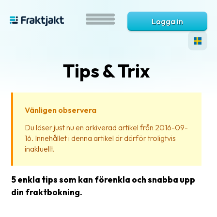
Logga in
Tips & Trix
Vänligen observera
Du läser just nu en arkiverad artikel från 2016-09-
16. Innehållet i denna artikel är därför troligtvis
Vad
inaktuellt.
är
Fraktjakt?
5 enkla tips som kan förenkla och snabba upp
Hjälp?
din fraktbokning.
Vanliga