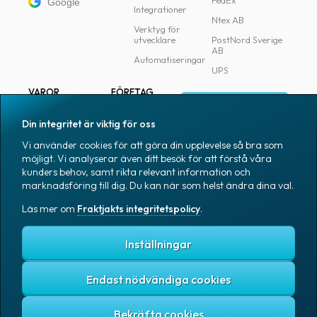
FedEx
Google
Integrationer
Ntex AB
Verktyg för
utvecklare
PostNord Sverige
AB
Automatiseringar
UPS
VAROR
FÖRETAG
Logga in
Samtliga varor
Om Fraktjakt
Din integritet är viktig för oss
Märkning
Pressrum
Vi använder cookies för att göra din upplevelse så bra som
Skapa konto
Emballage
Medarbetare
möjligt. Vi analyserar även ditt besök för att förstå våra
kunders behov, samt rikta relevant information och
Emballagetillbehör
Jobb & karriär
marknadsföring till dig. Du kan när som helst ändra dina val.
Kontorsvaror
Nyhetsarkiv
Läs mer om
Fraktjakts integritetspolicy
.
Blogg
Svenska
Kundtjänst
Inställningar
Endast nödvändiga cookies
Fraktjakts integritetspolicy
Allmänna villkor
Cookies
Copyright © 2007 – 2026 Fraktjakt AB. All rights reserved.