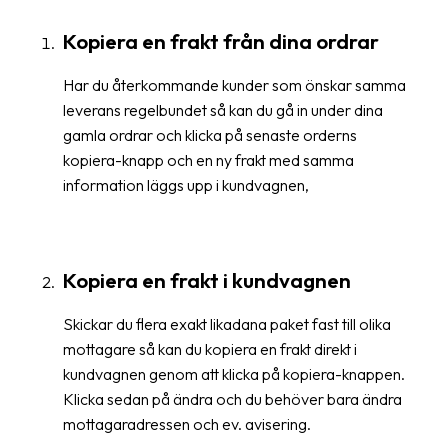
frågor
&
Kopiera en frakt från dina ordrar
svar
Har du återkommande kunder som önskar samma
Ordlista
leverans regelbundet så kan du gå in under dina
gamla ordrar och klicka på senaste orderns
Paketering
kopiera-knapp och en ny frakt med samma
Frakthandlingar
information läggs upp i kundvagnen,
Skrivarinställningar
Tulldeklarationer
Kopiera en frakt i kundvagnen
Leveransvillkor
Skickar du flera exakt likadana paket fast till olika
Upphämtningar
mottagare så kan du kopiera en frakt direkt i
kundvagnen genom att klicka på kopiera-knappen.
Manualer
Klicka sedan på ändra och du behöver bara ändra
Nedladdningar
mottagaradressen och ev. avisering.