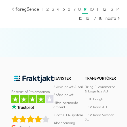
föregående
1
2
3
4
5
6
7
8
9
10
11
12
13
14
15
16
17
18
nästa
TJÄNSTER
TRANSPORTÖRER
Skicka paket & pall
Bring E-commerce
& Logistics AB
Baserat på 1tn omdömen
Spåra paket
DHL Freight
Hitta närmaste
ombud
DSV Road AB
Gratis TA-system
DSV Road Sweden
SE
Abonnemang