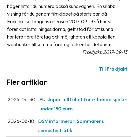
Streckkodsläsare
höger hittar du numera också kundvagnen. En snabb
visning får du genom filmklippet på startsidan på
Kundtjänst
Fraktjakt.se I dagens releasen 2017-09-13 så har vi
förenklat inställningssidorna, gett stöd för att kunna
Om
hantera flera företag och möjligheten att koppla fler
företaget
webbutiker till samma företag och en hel del annat.
Fraktjakt, 2017-09-13
Om
Fraktjakt
Till Fraktjakt
Pressrum
Fler artiklar
Medarbetare
Jobb
2026-06-30
EU slopar tullfrihet för e-handelspaket
&
under 150 euro
karriär
2026-06-10
DSV informerar: Sommarens
Nyhetsarkiv
semestertrafik
Kontakta