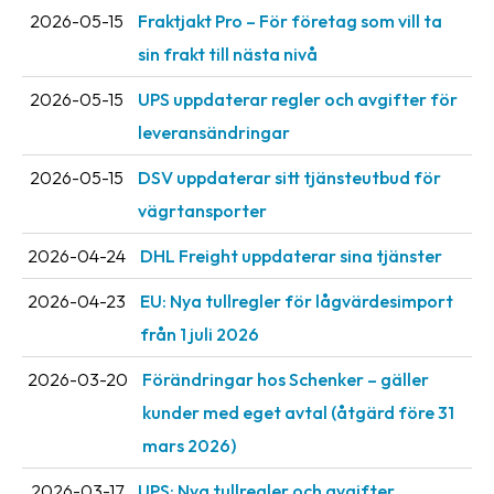
oss
2026-05-15
Fraktjakt Pro – För företag som vill ta
sin frakt till nästa nivå
Villkor
2026-05-15
UPS uppdaterar regler och avgifter för
Allmänna
leveransändringar
villkor
2026-05-15
DSV uppdaterar sitt tjänsteutbud för
Integritet
vägrtansporter
Förbjudet
2026-04-24
DHL Freight uppdaterar sina tjänster
och
farligt
2026-04-23
EU: Nya tullregler för låg­värdesimport
innehåll
från 1 juli 2026
2026-03-20
Förändringar hos Schenker – gäller
kunder med eget avtal (åtgärd före 31
mars 2026)
2026-03-17
UPS: Nya tullregler och avgifter