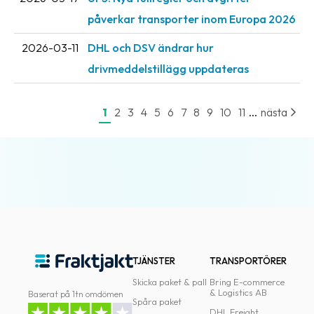
påverkar transporter inom Europa 2026
2026-03-11
DHL och DSV ändrar hur
drivmeddelstillägg uppdateras
...
1
2
3
4
5
6
7
8
9
10
11
nästa
TJÄNSTER
TRANSPORTÖRER
Skicka paket & pall
Bring E-commerce
& Logistics AB
Baserat på 1tn omdömen
Spåra paket
DHL Freight