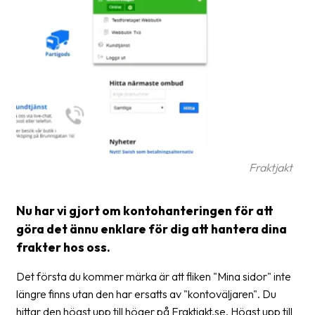
frågor
&
svar
Ordlista
Paketering
Frakthandlingar
Skrivarinställningar
Fraktjakt
Tulldeklarationer
Nu har vi gjort om kontohanteringen för att
Leveransvillkor
göra det ännu enklare för dig att hantera dina
Upphämtningar
frakter hos oss.
Manualer
Det första du kommer märka är att fliken "Mina sidor" inte
längre finns utan den har ersatts av "kontoväljaren". Du
Nedladdningar
hittar den högst upp till höger på Fraktjakt.se. Högst upp till