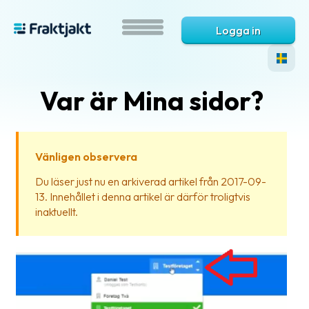
Logga in
Var är Mina sidor?
Vänligen observera
Du läser just nu en arkiverad artikel från 2017-09-
13. Innehållet i denna artikel är därför troligtvis
Vad
inaktuellt.
är
Fraktjakt?
Hjälp?
Vanliga