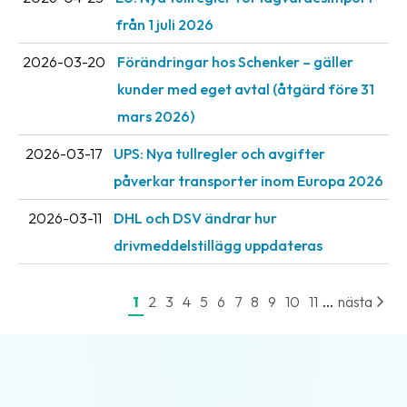
oss
från 1 juli 2026
Villkor
2026-03-20
Förändringar hos Schenker – gäller
kunder med eget avtal (åtgärd före 31
Allmänna
mars 2026)
villkor
2026-03-17
UPS: Nya tullregler och avgifter
Integritet
påverkar transporter inom Europa 2026
Förbjudet
2026-03-11
DHL och DSV ändrar hur
och
farligt
drivmeddelstillägg uppdateras
innehåll
...
1
2
3
4
5
6
7
8
9
10
11
nästa