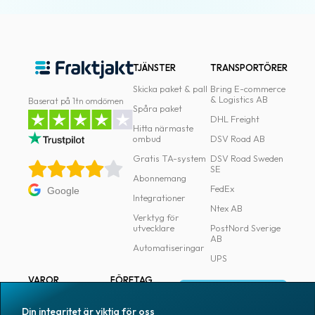
TJÄNSTER
TRANSPORTÖRER
Skicka paket & pall
Bring E-commerce
& Logistics AB
Baserat på 1tn omdömen
Spåra paket
DHL Freight
Hitta närmaste
ombud
DSV Road AB
Gratis TA-system
DSV Road Sweden
SE
Abonnemang
FedEx
Google
Integrationer
Ntex AB
Verktyg för
utvecklare
PostNord Sverige
AB
Automatiseringar
UPS
VAROR
FÖRETAG
Logga in
Samtliga varor
Om Fraktjakt
Din integritet är viktig för oss