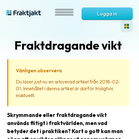
Logga in
Fraktdragande vikt
Vänligen observera
Du läser just nu en arkiverad artikel från 2018-02-
01. Innehållet i denna artikel är därför troligtvis
Vad
inaktuellt.
är
Fraktjakt?
Skrymmande eller fraktdragande vikt
Hjälp?
används flitigt i fraktvärlden, men vad
betyder det i praktiken? Kort o gott kan man
Vanliga