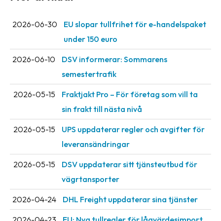
Streckkodsläsare
2026-06-30
EU slopar tullfrihet för e-handelspaket
Kundtjänst
under 150 euro
Om
2026-06-10
DSV informerar: Sommarens
företaget
semestertrafik
Om
2026-05-15
Fraktjakt Pro – För företag som vill ta
Fraktjakt
sin frakt till nästa nivå
Pressrum
2026-05-15
UPS uppdaterar regler och avgifter för
Medarbetare
leveransändringar
Jobb
2026-05-15
DSV uppdaterar sitt tjänsteutbud för
&
karriär
vägrtansporter
Nyhetsarkiv
2026-04-24
DHL Freight uppdaterar sina tjänster
Kontakta
2026-04-23
EU: Nya tullregler för låg­värdesimport