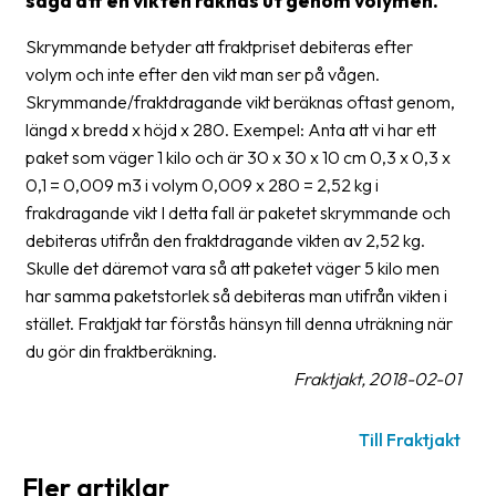
säga att en vikten räknas ut genom volymen.
frågor
&
Skrymmande betyder att fraktpriset debiteras efter
svar
volym och inte efter den vikt man ser på vågen.
Skrymmande/fraktdragande vikt beräknas oftast genom,
Ordlista
längd x bredd x höjd x 280. Exempel: Anta att vi har ett
Paketering
paket som väger 1 kilo och är 30 x 30 x 10 cm 0,3 x 0,3 x
0,1 = 0,009 m3 i volym 0,009 x 280 = 2,52 kg i
Frakthandlingar
frakdragande vikt I detta fall är paketet skrymmande och
debiteras utifrån den fraktdragande vikten av 2,52 kg.
Skrivarinställningar
Skulle det däremot vara så att paketet väger 5 kilo men
Tulldeklarationer
har samma paketstorlek så debiteras man utifrån vikten i
stället. Fraktjakt tar förstås hänsyn till denna uträkning när
Leveransvillkor
du gör din fraktberäkning.
Upphämtningar
Fraktjakt, 2018-02-01
Manualer
Till Fraktjakt
Nedladdningar
Fler artiklar