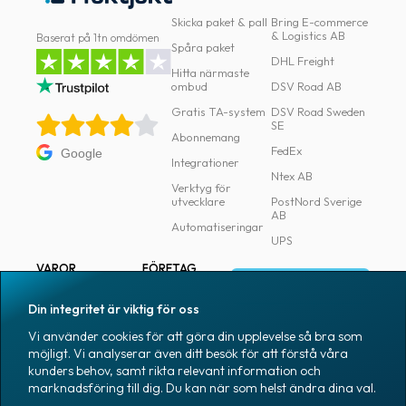
Skicka paket & pall
Bring E-commerce
& Logistics AB
Baserat på 1tn omdömen
Spåra paket
DHL Freight
Hitta närmaste
ombud
DSV Road AB
Gratis TA-system
DSV Road Sweden
SE
Abonnemang
FedEx
Google
Integrationer
Ntex AB
Verktyg för
utvecklare
PostNord Sverige
AB
Automatiseringar
UPS
VAROR
FÖRETAG
Logga in
Samtliga varor
Om Fraktjakt
Din integritet är viktig för oss
Märkning
Pressrum
Vi använder cookies för att göra din upplevelse så bra som
Skapa konto
Emballage
Medarbetare
möjligt. Vi analyserar även ditt besök för att förstå våra
kunders behov, samt rikta relevant information och
Emballagetillbehör
Jobb & karriär
marknadsföring till dig. Du kan när som helst ändra dina val.
Kontorsvaror
Nyhetsarkiv