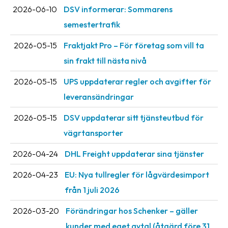
Streckkodsläsare
2026-06-10
DSV informerar: Sommarens
semestertrafik
Kundtjänst
2026-05-15
Fraktjakt Pro – För företag som vill ta
Om
sin frakt till nästa nivå
företaget
2026-05-15
UPS uppdaterar regler och avgifter för
Om
leveransändringar
Fraktjakt
2026-05-15
DSV uppdaterar sitt tjänsteutbud för
Pressrum
vägrtansporter
Medarbetare
2026-04-24
DHL Freight uppdaterar sina tjänster
Jobb
&
2026-04-23
EU: Nya tullregler för låg­värdesimport
karriär
från 1 juli 2026
Nyhetsarkiv
2026-03-20
Förändringar hos Schenker – gäller
Kontakta
kunder med eget avtal (åtgärd före 31