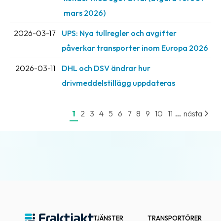
oss
mars 2026)
Villkor
2026-03-17
UPS: Nya tullregler och avgifter
påverkar transporter inom Europa 2026
Allmänna
villkor
2026-03-11
DHL och DSV ändrar hur
drivmeddelstillägg uppdateras
Integritet
Förbjudet
...
1
2
3
4
5
6
7
8
9
10
11
nästa
och
farligt
innehåll
TJÄNSTER
TRANSPORTÖRER