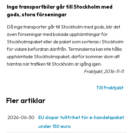
frågor
Inga transportbilar går till Stockholm med
&
gods, stora förseningar
svar
Då inga transporter går till Stockholm med gods, blir det
Ordlista
även förseningar med bokade upphämtningar för
Stockholmspaket eller de paket som sorteras i Stockholm
Paketering
för vidare befordran därifrån. Terminalerna kan inte hålla
Frakthandlingar
upphämtade Stockholmspaket, därför kommer dom att
hämtas när trafiken till Stockholm är igång igen.
Skrivarinställningar
Fraktjakt, 2016-11-11
Tulldeklarationer
Till Fraktjakt
Leveransvillkor
Fler artiklar
Upphämtningar
Manualer
2026-06-30
EU slopar tullfrihet för e-handelspaket
Nedladdningar
under 150 euro