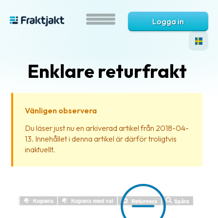
Logga in
Enklare returfrakt
Vänligen observera
Du läser just nu en arkiverad artikel från 2018-04-
13. Innehållet i denna artikel är därför troligtvis
Vad
inaktuellt.
är
Fraktjakt?
Hjälp?
Vanliga