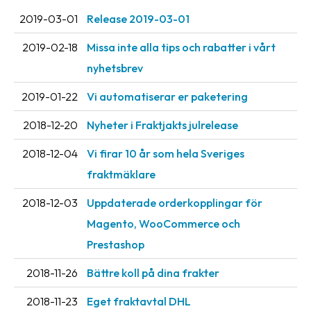
oss
2019-03-01
Release 2019-03-01
Villkor
2019-02-18
Missa inte alla tips och rabatter i vårt
nyhetsbrev
Allmänna
villkor
2019-01-22
Vi automatiserar er paketering
Integritet
2018-12-20
Nyheter i Fraktjakts julrelease
Förbjudet
2018-12-04
Vi firar 10 år som hela Sveriges
och
fraktmäklare
farligt
innehåll
2018-12-03
Uppdaterade orderkopplingar för
Magento, WooCommerce och
Prestashop
2018-11-26
Bättre koll på dina frakter
2018-11-23
Eget fraktavtal DHL