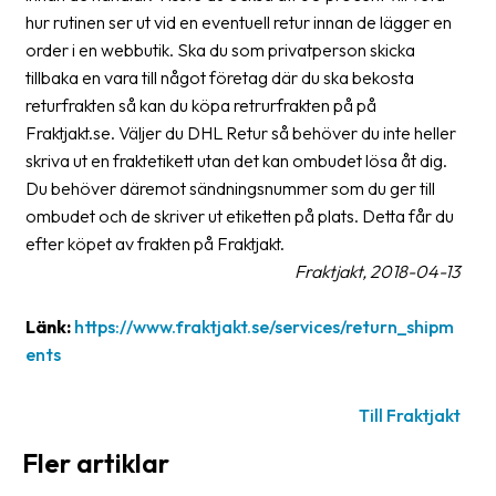
Streckkodsläsare
hur rutinen ser ut vid en eventuell retur innan de lägger en
order i en webbutik. Ska du som privatperson skicka
Kundtjänst
tillbaka en vara till något företag där du ska bekosta
returfrakten så kan du köpa retrurfrakten på på
Om
Fraktjakt.se. Väljer du DHL Retur så behöver du inte heller
företaget
skriva ut en fraktetikett utan det kan ombudet lösa åt dig.
Du behöver däremot sändningsnummer som du ger till
Om
Fraktjakt
ombudet och de skriver ut etiketten på plats. Detta får du
efter köpet av frakten på Fraktjakt.
Pressrum
Fraktjakt, 2018-04-13
Medarbetare
Länk:
https://www.fraktjakt.se/services/return_shipm
Jobb
ents
&
karriär
Till Fraktjakt
Nyhetsarkiv
Fler artiklar
Kontakta