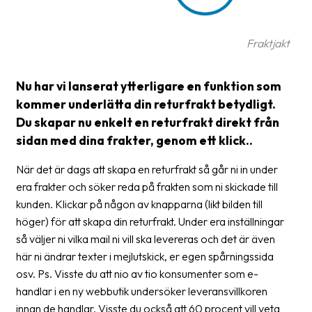
frågor
&
svar
Fraktjakt
Ordlista
Nu har vi lanserat ytterligare en funktion som
Paketering
kommer underlätta din returfrakt betydligt.
Du skapar nu enkelt en returfrakt direkt från
Frakthandlingar
sidan med dina frakter, genom ett klick..
Skrivarinställningar
När det är dags att skapa en returfrakt så går ni in under
Tulldeklarationer
era frakter och söker reda på frakten som ni skickade till
kunden. Klickar på någon av knapparna (likt bilden till
Leveransvillkor
höger) för att skapa din returfrakt. Under era inställningar
Upphämtningar
så väljer ni vilka mail ni vill ska levereras och det är även
här ni ändrar texter i mejlutskick, er egen spårningssida
Manualer
osv. Ps. Visste du att nio av tio konsumenter som e-
handlar i en ny webbutik undersöker leveransvillkoren
Nedladdningar
innan de handlar. Visste du också att 60 procent vill veta