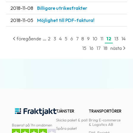
2018-11-08
Billigare utrikesfrakter
2018-11-05
Möjlighet till PDF-faktura!
...
föregående
2
3
4
5
6
7
8
9
10
11
12
13
14
15
16
17
18
nästa
TJÄNSTER
TRANSPORTÖRER
Skicka paket & pall
Bring E-commerce
& Logistics AB
Baserat på 1tn omdömen
Spåra paket
DHL Freight