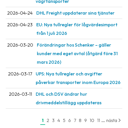
vägrtansporter
2026-04-24
DHL Freight uppdaterar sina tjänster
2026-04-23
EU: Nya tullregler för låg­värdesimport
från 1 juli 2026
2026-03-20
Förändringar hos Schenker – gäller
kunder med eget avtal (åtgärd före 31
mars 2026)
2026-03-17
UPS: Nya tullregler och avgifter
påverkar transporter inom Europa 2026
2026-03-11
DHL och DSV ändrar hur
drivmeddelstillägg uppdateras
...
1
2
3
4
5
6
7
8
9
10
11
nästa