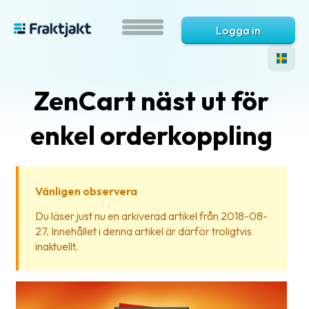
Logga in
ZenCart näst ut för
enkel orderkoppling
Vänligen observera
Vad
Du läser just nu en arkiverad artikel från 2018-08-
är
27. Innehållet i denna artikel är därför troligtvis
Fraktjakt?
inaktuellt.
Hjälp?
Vanliga