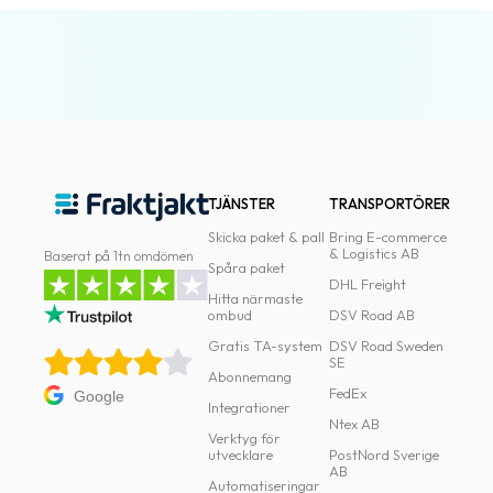
TJÄNSTER
TRANSPORTÖRER
Skicka paket & pall
Bring E-commerce
& Logistics AB
Baserat på 1tn omdömen
Spåra paket
DHL Freight
Hitta närmaste
ombud
DSV Road AB
Gratis TA-system
DSV Road Sweden
SE
Abonnemang
FedEx
Google
Integrationer
Ntex AB
Verktyg för
utvecklare
PostNord Sverige
AB
Automatiseringar