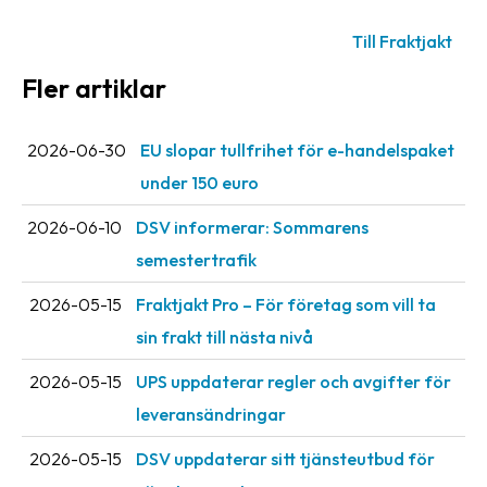
oss
Till Fraktjakt
Villkor
Fler artiklar
Allmänna
villkor
2026-06-30
EU slopar tullfrihet för e-handelspaket
under 150 euro
Integritet
2026-06-10
DSV informerar: Sommarens
Förbjudet
semestertrafik
och
farligt
2026-05-15
Fraktjakt Pro – För företag som vill ta
innehåll
sin frakt till nästa nivå
2026-05-15
UPS uppdaterar regler och avgifter för
leveransändringar
2026-05-15
DSV uppdaterar sitt tjänsteutbud för