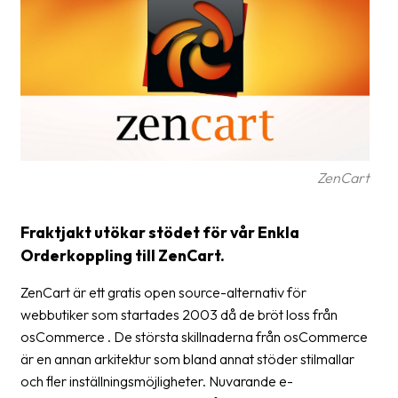
frågor
&
svar
Ordlista
Paketering
Frakthandlingar
ZenCart
Skrivarinställningar
Fraktjakt utökar stödet för vår Enkla
Tulldeklarationer
Orderkoppling till ZenCart.
Leveransvillkor
ZenCart är ett gratis open source-alternativ för
Upphämtningar
webbutiker som startades 2003 då de bröt loss från
osCommerce . De största skillnaderna från osCommerce
Manualer
är en annan arkitektur som bland annat stöder stilmallar
Nedladdningar
och fler inställningsmöjligheter. Nuvarande e-