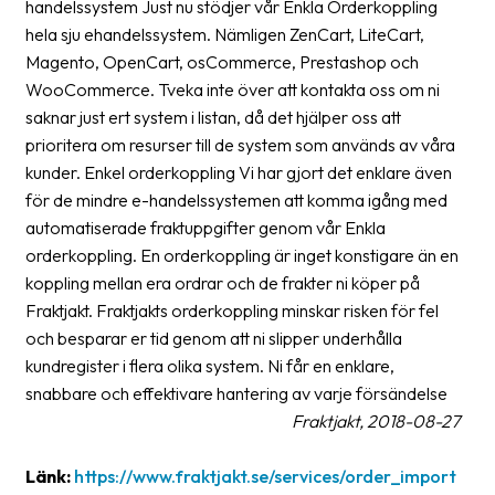
handelssystem Just nu stödjer vår Enkla Orderkoppling
Streckkodsläsare
hela sju ehandelssystem. Nämligen ZenCart, LiteCart,
Kundtjänst
Magento, OpenCart, osCommerce, Prestashop och
WooCommerce. Tveka inte över att kontakta oss om ni
Om
saknar just ert system i listan, då det hjälper oss att
företaget
prioritera om resurser till de system som används av våra
kunder. Enkel orderkoppling Vi har gjort det enklare även
Om
för de mindre e-handelssystemen att komma igång med
Fraktjakt
automatiserade fraktuppgifter genom vår Enkla
orderkoppling. En orderkoppling är inget konstigare än en
Pressrum
koppling mellan era ordrar och de frakter ni köper på
Medarbetare
Fraktjakt. Fraktjakts orderkoppling minskar risken för fel
och besparar er tid genom att ni slipper underhålla
Jobb
kundregister i flera olika system. Ni får en enklare,
&
snabbare och effektivare hantering av varje försändelse
karriär
Fraktjakt, 2018-08-27
Nyhetsarkiv
Länk:
https://www.fraktjakt.se/services/order_import
Kontakta