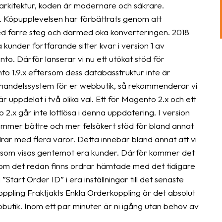
arkitektur, koden är modernare och säkrare.
. Köpupplevelsen har förbättrats genom att
med färre steg och därmed öka konverteringen. 2018
under fortfarande sitter kvar i version 1 av
to. Därför lanserar vi nu ett utökat stöd för
o 1.9.x eftersom dess databasstruktur inte är
ehandelssystem för er webbutik, så rekommenderar vi
 uppdelat i två olika val. Ett för Magento 2.x och ett
.x går inte lottlösa i denna uppdatering. I version
lkommer bättre och mer felsäkert stöd för bland annat
ar med flera varor. Detta innebär bland annat att vi
et som visas gentemot era kunder. Därför kommer det
ar om det redan finns ordrar hämtade med det tidigare
tart Order ID” i era inställningar till det senaste
ppling Fraktjakts Enkla Orderkoppling är det absolut
ebbutik. Inom ett par minuter är ni igång utan behov av