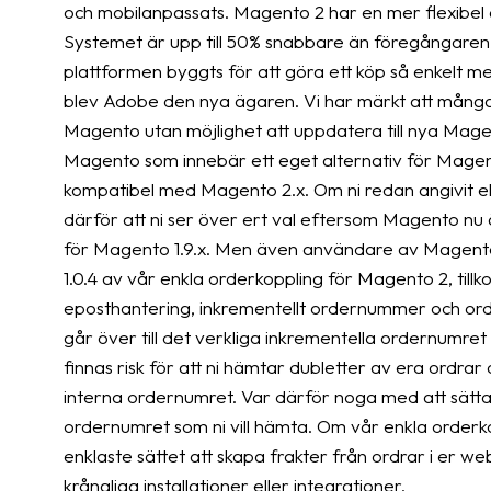
och mobilanpassats. Magento 2 har en mer flexibel 
Systemet är upp till 50% snabbare än föregångaren
plattformen byggts för att göra ett köp så enkelt 
blev Adobe den nya ägaren. Vi har märkt att många k
Magento utan möjlighet att uppdatera till nya Magen
Magento som innebär ett eget alternativ för Magent
kompatibel med Magento 2.x. Om ni redan angivit 
därför att ni ser över ert val eftersom Magento nu är
för Magento 1.9.x. Men även användare av Magento 2
1.0.4 av vår enkla orderkoppling för Magento 2, til
eposthantering, inkrementellt ordernummer och ordr
går över till det verkliga inkrementella ordernumr
finnas risk för att ni hämtar dubletter av era ordr
interna ordernumret. Var därför noga med att sätta ”S
ordernumret som ni vill hämta. Om vår enkla orderko
enklaste sättet att skapa frakter från ordrar i er w
krångliga installationer eller integrationer.