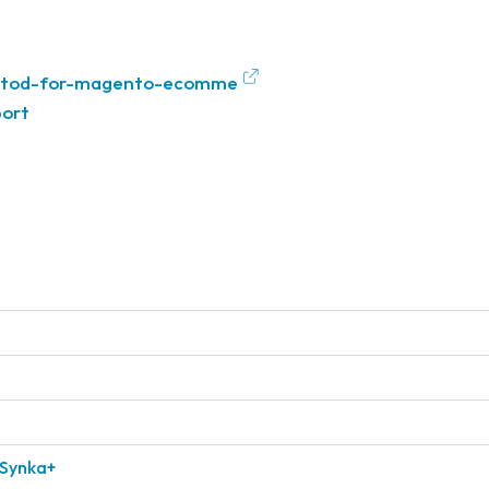
at-stod-for-magento-ecomme
port
 Synka+