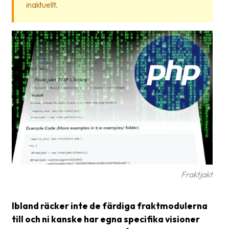
inaktuellt.
frågor
&
svar
Ordlista
Paketering
Frakthandlingar
Skrivarinställningar
Tulldeklarationer
Leveransvillkor
Fraktjakt
Upphämtningar
Manualer
Ibland räcker inte de färdiga fraktmodulerna
Nedladdningar
till och ni kanske har egna specifika visioner