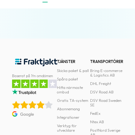
TJÄNSTER
TRANSPORTÖRER
Skicka paket & pall
Bring E-commerce
& Logistics AB
Baserat på 1tn omdömen
Spåra paket
DHL Freight
Hitta närmaste
ombud
DSV Road AB
Gratis TA-system
DSV Road Sweden
SE
Abonnemang
FedEx
Google
Integrationer
Ntex AB
Verktyg för
utvecklare
PostNord Sverige
AB