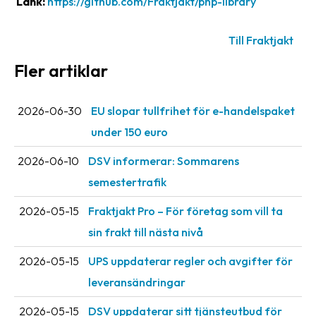
Länk:
https://github.com/Fraktjakt/php-library
oss
Till Fraktjakt
Villkor
Fler artiklar
Allmänna
villkor
2026-06-30
EU slopar tullfrihet för e-handelspaket
Integritet
under 150 euro
Förbjudet
2026-06-10
DSV informerar: Sommarens
och
semestertrafik
farligt
innehåll
2026-05-15
Fraktjakt Pro – För företag som vill ta
sin frakt till nästa nivå
2026-05-15
UPS uppdaterar regler och avgifter för
leveransändringar
2026-05-15
DSV uppdaterar sitt tjänsteutbud för