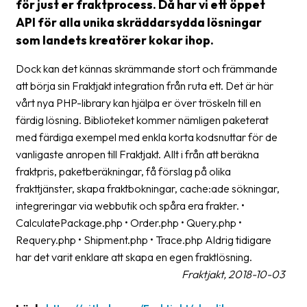
för just er fraktprocess. Då har vi ett öppet
Streckkodsläsare
API för alla unika skräddarsydda lösningar
Kundtjänst
som landets kreatörer kokar ihop.
Dock kan det kännas skrämmande stort och främmande
Om
företaget
att börja sin Fraktjakt integration från ruta ett. Det är här
vårt nya PHP-library kan hjälpa er över tröskeln till en
Om
färdig lösning. Biblioteket kommer nämligen paketerat
Fraktjakt
med färdiga exempel med enkla korta kodsnuttar för de
vanligaste anropen till Fraktjakt. Allt i från att beräkna
Pressrum
fraktpris, paketberäkningar, få förslag på olika
frakttjänster, skapa fraktbokningar, cache:ade sökningar,
Medarbetare
integreringar via webbutik och spåra era frakter. •
Jobb
CalculatePackage.php • Order.php • Query.php •
&
Requery.php • Shipment.php • Trace.php Aldrig tidigare
karriär
har det varit enklare att skapa en egen fraktlösning.
Fraktjakt, 2018-10-03
Nyhetsarkiv
Kontakta