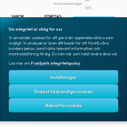
Automatiseringar
UPS
VAROR
FÖRETAG
Logga in
Samtliga varor
Om Fraktjakt
Din integritet är viktig för oss
Märkning
Pressrum
Vi använder cookies för att göra din upplevelse så bra som
Skapa konto
Emballage
Medarbetare
möjligt. Vi analyserar även ditt besök för att förstå våra
kunders behov, samt rikta relevant information och
Emballagetillbehör
Jobb & karriär
marknadsföring till dig. Du kan när som helst ändra dina val.
Kontorsvaror
Nyhetsarkiv
Läs mer om
Fraktjakts integritetspolicy
.
Blogg
Svenska
Kundtjänst
Inställningar
Endast nödvändiga cookies
Fraktjakts integritetspolicy
Allmänna villkor
Cookies
Copyright © 2007 – 2026 Fraktjakt AB. All rights reserved.