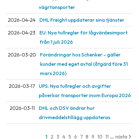
vägrtansporter
2026-04-24
DHL Freight uppdaterar sina tjänster
2026-04-23
EU: Nya tullregler för låg­värdesimport
från 1 juli 2026
2026-03-20
Förändringar hos Schenker – gäller
kunder med eget avtal (åtgärd före 31
mars 2026)
2026-03-17
UPS: Nya tullregler och avgifter
påverkar transporter inom Europa 2026
2026-03-11
DHL och DSV ändrar hur
drivmeddelstillägg uppdateras
...
1
2
3
4
5
6
7
8
9
10
11
nästa