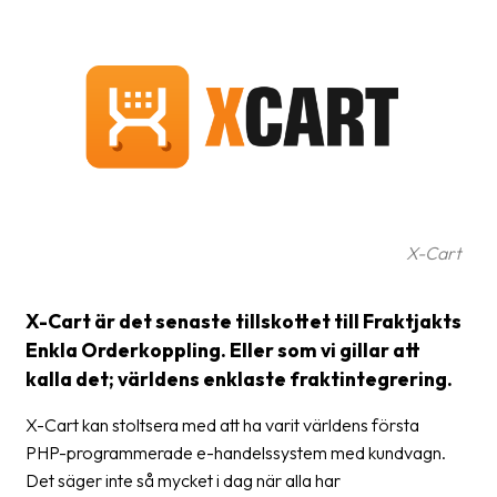
frågor
&
svar
Ordlista
Paketering
Frakthandlingar
Skrivarinställningar
X-Cart
Tulldeklarationer
X-Cart är det senaste tillskottet till Fraktjakts
Leveransvillkor
Enkla Orderkoppling. Eller som vi gillar att
kalla det; världens enklaste fraktintegrering.
Upphämtningar
Manualer
X-Cart kan stoltsera med att ha varit världens första
PHP-programmerade e-handelssystem med kundvagn.
Nedladdningar
Det säger inte så mycket i dag när alla har