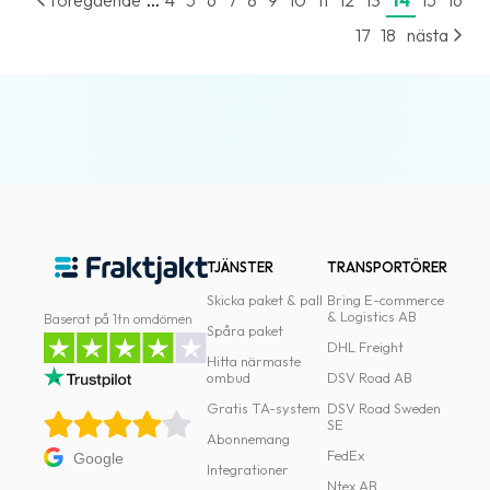
föregående
4
5
6
7
8
9
10
11
12
13
14
15
16
17
18
nästa
TJÄNSTER
TRANSPORTÖRER
Skicka paket & pall
Bring E-commerce
& Logistics AB
Baserat på 1tn omdömen
Spåra paket
DHL Freight
Hitta närmaste
ombud
DSV Road AB
Gratis TA-system
DSV Road Sweden
SE
Abonnemang
FedEx
Google
Integrationer
Ntex AB