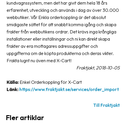
kundvagnssystem, men det har givit dem hela 18 års
Streckkodsläsare
erfarenhet, utveckling och används i dag av över 30.000
Kundtjänst
webbutiker. Vår Enkla orderkoppling är det absolut
smidigaste sättet för att snabbt komma igång och skapa
Om
frakter från webbutikens ordrar. Det krävs inga krångliga
företaget
installationer eller inställningar och ni kan direkt skapa
frakter av era mottagares adressuppgifter och
Om
uppgifterna om de köpta produkterna och deras vikter.
Fraktjakt
Frakta lugnt nu även med X-Cart!
Pressrum
Fraktjakt, 2018-10-05
Medarbetare
Källa:
Enkel Orderkoppling för X-Cart
Länk:
https://www.fraktjakt.se/services/order_import
Jobb
&
karriär
Till Fraktjakt
Fler artiklar
Nyhetsarkiv
Kontakta