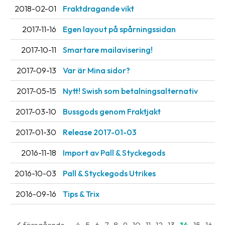
2018-02-01
Fraktdragande vikt
oss
2017-11-16
Egen layout på spårningssidan
Villkor
2017-10-11
Smartare mailavisering!
Allmänna
villkor
2017-09-13
Var är Mina sidor?
Integritet
2017-05-15
Nytt! Swish som betalningsalternativ
Förbjudet
2017-03-10
Bussgods genom Fraktjakt
och
2017-01-30
Release 2017-01-03
farligt
innehåll
2016-11-18
Import av Pall & Styckegods
2016-10-03
Pall & Styckegods Utrikes
2016-09-16
Tips & Trix
...