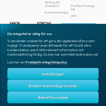
Verktyg för
utvecklare
PostNord Sverige
AB
Automatiseringar
UPS
VAROR
FÖRETAG
Logga in
Samtliga varor
Om Fraktjakt
Din integritet är viktig för oss
Märkning
Pressrum
Vi använder cookies för att göra din upplevelse så bra som
Skapa konto
Emballage
Medarbetare
möjligt. Vi analyserar även ditt besök för att förstå våra
kunders behov, samt rikta relevant information och
Emballagetillbehör
Jobb & karriär
marknadsföring till dig. Du kan när som helst ändra dina val.
Kontorsvaror
Nyhetsarkiv
Läs mer om
Fraktjakts integritetspolicy
.
Blogg
Svenska
Kundtjänst
Inställningar
Endast nödvändiga cookies
Fraktjakts integritetspolicy
Allmänna villkor
Cookies
Copyright © 2007 – 2026 Fraktjakt AB. All rights reserved.