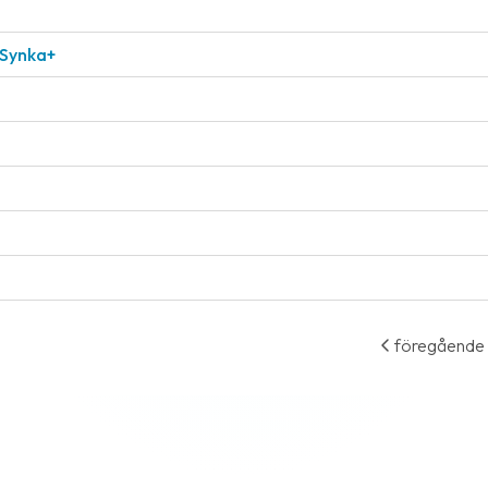
 Synka+
föregående