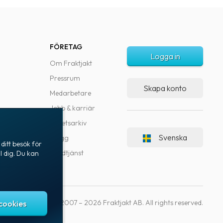
FÖRETAG
Logga in
Om Fraktjakt
Pressrum
Skapa konto
Medarbetare
Jobb & karriär
Nyhetsarkiv
Svenska
Blogg
ditt besök för
Kundtjänst
l dig. Du kan
Copyright © 2007 – 2026 Fraktjakt AB. All rights reserved.