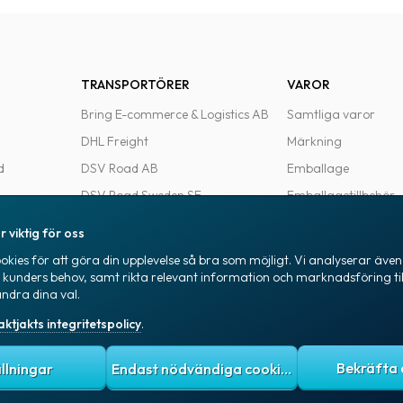
TRANSPORTÖRER
VAROR
Bring E-commerce & Logistics AB
Samtliga varor
DHL Freight
Märkning
d
DSV Road AB
Emballage
DSV Road Sweden SE
Emballagetillbehör
FedEx
Kontorsvaror
r viktig för oss
Ntex AB
kies för att göra din upplevelse så bra som möjligt. Vi analyserar även 
e
PostNord Sverige AB
a kunders behov, samt rikta relevant information och marknadsföring til
ändra dina val.
UPS
aktjakts integritetspolicy
.
itetspolicy
Allmänna villkor
Cookies
ällningar
Endast nödvändiga cookies