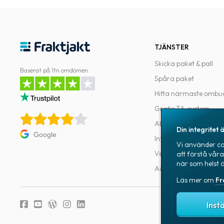
TJÄNSTER
Skicka paket & pall
Baserat på 1tn omdömen
Spåra paket
Hitta närmaste ombu
Gratis TA-system
Abonnemang
Din integritet ä
Google
Integrationer
Vi använder coo
Verktyg för utvecklar
att förstå vår
när som helst 
Automatiseringar
Läs mer om
Fr
Fraktjakts integr
Inst