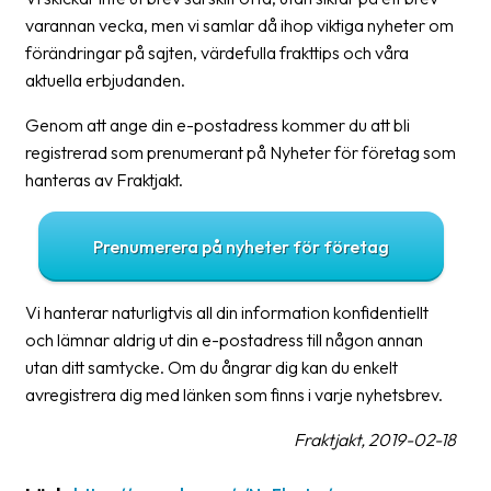
Streckkodsläsare
varannan vecka, men vi samlar då ihop viktiga nyheter om
förändringar på sajten, värdefulla frakttips och våra
Kundtjänst
aktuella erbjudanden.
Om
Genom att ange din e-postadress kommer du att bli
företaget
registrerad som prenumerant på Nyheter för företag som
hanteras av Fraktjakt.
Om
Fraktjakt
Prenumerera på nyheter för företag
Pressrum
Medarbetare
Vi hanterar naturligtvis all din information konfidentiellt
och lämnar aldrig ut din e-postadress till någon annan
Jobb
utan ditt samtycke. Om du ångrar dig kan du enkelt
&
avregistrera dig med länken som finns i varje nyhetsbrev.
karriär
Fraktjakt, 2019-02-18
Nyhetsarkiv
Kontakta