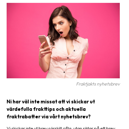
frågor
&
svar
Ordlista
Paketering
Frakthandlingar
Skrivarinställningar
Tulldeklarationer
Fraktjakts nyhetsbrev
Leveransvillkor
Upphämtningar
Ni har väl inte missat att vi skickar ut
värdefulla frakttips och aktuella
Manualer
fraktrabatter via vårt nyhetsbrev?
Nedladdningar
Vi skickar inte ut brev särskilt ofta, utan siktar på ett brev