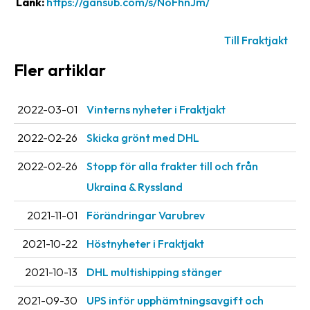
Länk:
https://gansub.com/s/NoFhnJm/
oss
Till Fraktjakt
Villkor
Fler artiklar
Allmänna
villkor
2022-03-01
Vinterns nyheter i Fraktjakt
Integritet
2022-02-26
Skicka grönt med DHL
Förbjudet
2022-02-26
Stopp för alla frakter till och från
och
farligt
Ukraina & Ryssland
innehåll
2021-11-01
Förändringar Varubrev
2021-10-22
Höstnyheter i Fraktjakt
2021-10-13
DHL multishipping stänger
2021-09-30
UPS inför upphämtningsavgift och