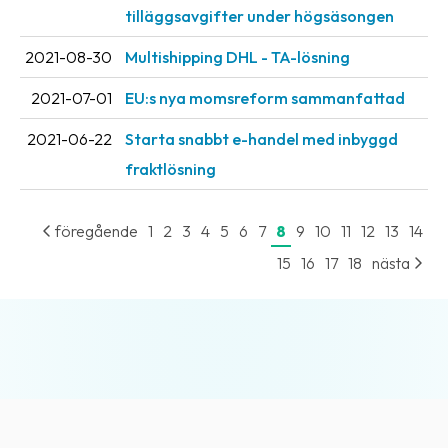
tilläggsavgifter under högsäsongen
2021-08-30
Multishipping DHL - TA-lösning
2021-07-01
EU:s nya momsreform sammanfattad
2021-06-22
Starta snabbt e-handel med inbyggd
fraktlösning
föregående
1
2
3
4
5
6
7
8
9
10
11
12
13
14
15
16
17
18
nästa