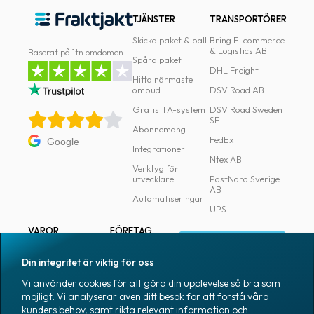
TJÄNSTER
TRANSPORTÖRER
Skicka paket & pall
Bring E-commerce
& Logistics AB
Baserat på 1tn omdömen
Spåra paket
DHL Freight
Hitta närmaste
ombud
DSV Road AB
Gratis TA-system
DSV Road Sweden
SE
Abonnemang
FedEx
Google
Integrationer
Ntex AB
Verktyg för
utvecklare
PostNord Sverige
AB
Automatiseringar
UPS
VAROR
FÖRETAG
Logga in
Samtliga varor
Om Fraktjakt
Din integritet är viktig för oss
Märkning
Pressrum
Vi använder cookies för att göra din upplevelse så bra som
Skapa konto
Emballage
Medarbetare
möjligt. Vi analyserar även ditt besök för att förstå våra
kunders behov, samt rikta relevant information och
Emballagetillbehör
Jobb & karriär