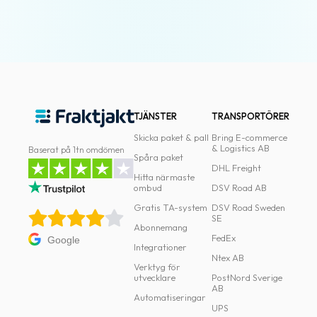
oss
Villkor
Allmänna
villkor
TJÄNSTER
TRANSPORTÖRER
Integritet
Skicka paket & pall
Bring E-commerce
& Logistics AB
Baserat på 1tn omdömen
Förbjudet
Spåra paket
DHL Freight
och
Hitta närmaste
farligt
ombud
DSV Road AB
innehåll
Gratis TA-system
DSV Road Sweden
SE
Abonnemang
FedEx
Google
Integrationer
Ntex AB
Verktyg för
utvecklare
PostNord Sverige
AB
Automatiseringar
UPS