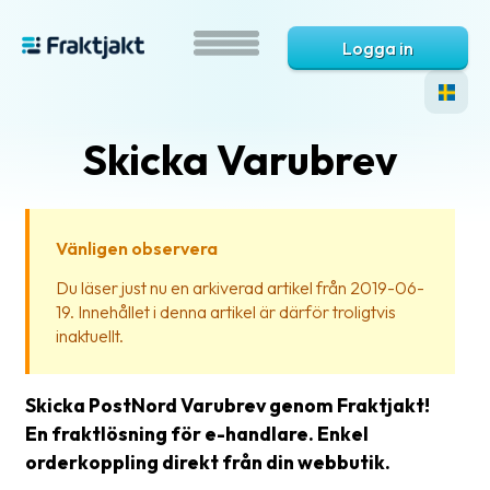
Logga in
Skicka Varubrev
Vänligen observera
Du läser just nu en arkiverad artikel från 2019-06-
19. Innehållet i denna artikel är därför troligtvis
Vad
inaktuellt.
är
Fraktjakt?
Skicka PostNord Varubrev genom Fraktjakt!
Hjälp?
En fraktlösning för e-handlare. Enkel
orderkoppling direkt från din webbutik.
Vanliga