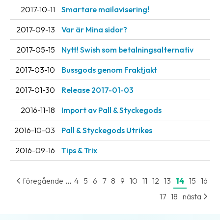
Streckkodsläsare
2017-10-11
Smartare mailavisering!
Kundtjänst
2017-09-13
Var är Mina sidor?
Om
2017-05-15
Nytt! Swish som betalningsalternativ
företaget
2017-03-10
Bussgods genom Fraktjakt
Om
2017-01-30
Release 2017-01-03
Fraktjakt
2016-11-18
Import av Pall & Styckegods
Pressrum
2016-10-03
Pall & Styckegods Utrikes
Medarbetare
2016-09-16
Tips & Trix
Jobb
&
karriär
...
föregående
4
5
6
7
8
9
10
11
12
13
14
15
16
17
18
nästa
Nyhetsarkiv
Kontakta