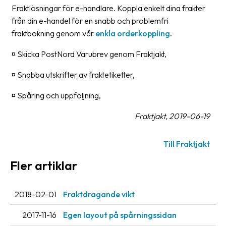
frågor
Fraktlösningar för e-handlare. Koppla enkelt dina frakter
&
från din e-handel för en snabb och problemfri
svar
fraktbokning genom vår
enkla orderkoppling
.
Ordlista
¤ Skicka PostNord Varubrev genom Fraktjakt,
Paketering
¤ Snabba utskrifter av fraktetiketter,
Frakthandlingar
¤ Spåring och uppföljning,
Skrivarinställningar
Fraktjakt, 2019-06-19
Tulldeklarationer
Till Fraktjakt
Leveransvillkor
Fler artiklar
Upphämtningar
Manualer
2018-02-01
Fraktdragande vikt
Nedladdningar
2017-11-16
Egen layout på spårningssidan