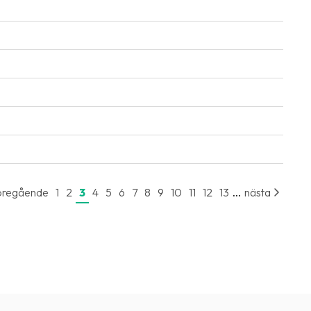
...
öregående
1
2
3
4
5
6
7
8
9
10
11
12
13
nästa