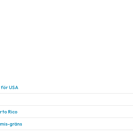
r för USA
rto Rico
nimis-gräns