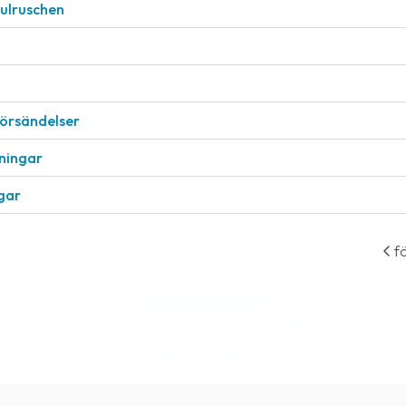
julruschen
försändelser
eningar
ngar
f