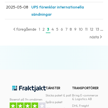
2025-05-08
UPS förenklar internationella
sändningar
...
föregående
1
2
3
4
5
6
7
8
9
10
11
12
13
nästa
TJÄNSTER
TRANSPORTÖRER
Skicka paket & pall
Bring E-commerce
& Logistics AB
Baserat på 1tn omdömen
Spåra paket
DHL Freight