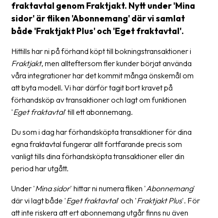
fraktavtal genom Fraktjakt. Nytt under 'Mina
Streckkodsläsare
sidor' är fliken 'Abonnemang' där vi samlat
Kundtjänst
både 'Fraktjakt Plus' och 'Eget fraktavtal'.
Om
Hittills har ni på förhand köpt till bokningstransaktioner i
företaget
Fraktjakt
, men allteftersom fler kunder börjat använda
våra integrationer har det kommit många önskemål om
Om
att byta modell. Vi har därför tagit bort kravet på
Fraktjakt
förhandsköp av transaktioner och lagt om funktionen
'
Eget fraktavtal
' till ett abonnemang.
Pressrum
Du som i dag har förhandsköpta transaktioner för dina
Medarbetare
egna fraktavtal fungerar allt fortfarande precis som
Jobb
vanligt tills dina förhandsköpta transaktioner eller din
&
period har utgått.
karriär
Under '
Mina sidor
' hittar ni numera fliken '
Abonnemang
'
Nyhetsarkiv
där vi lagt både '
Eget fraktavtal
' och '
Fraktjakt Plus
'. För
att inte riskera att ert abonnemang utgår finns nu även
Kontakta