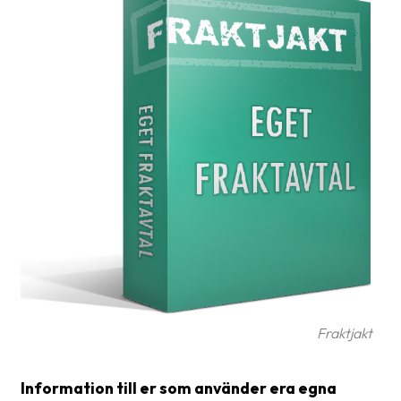
frågor
&
svar
Ordlista
Paketering
Frakthandlingar
Skrivarinställningar
Tulldeklarationer
Leveransvillkor
Upphämtningar
Fraktjakt
Manualer
Nedladdningar
Information till er som använder era egna