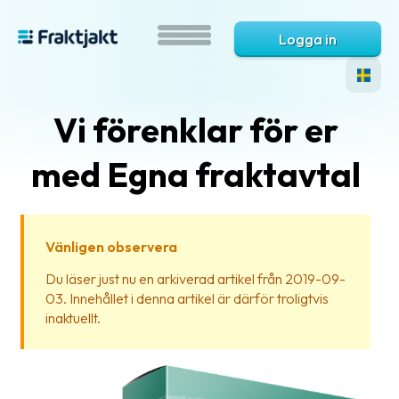
Logga in
Vi förenklar för er
med Egna fraktavtal
Vänligen observera
Vad
Du läser just nu en arkiverad artikel från 2019-09-
är
03. Innehållet i denna artikel är därför troligtvis
Fraktjakt?
inaktuellt.
Hjälp?
Vanliga