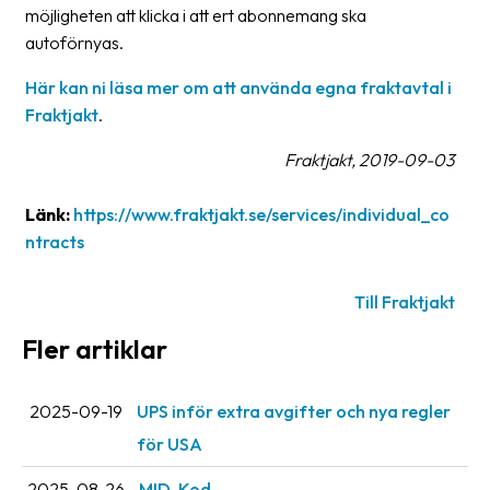
möjligheten att klicka i att ert abonnemang ska
oss
autoförnyas.
Villkor
Här kan ni läsa mer om att använda egna fraktavtal i
Fraktjakt
.
Allmänna
villkor
Fraktjakt, 2019-09-03
Integritet
Länk:
https://www.fraktjakt.se/services/individual_co
Förbjudet
ntracts
och
farligt
Till Fraktjakt
innehåll
Fler artiklar
2025-09-19
UPS inför extra avgifter och nya regler
för USA
2025-08-26
MID-Kod