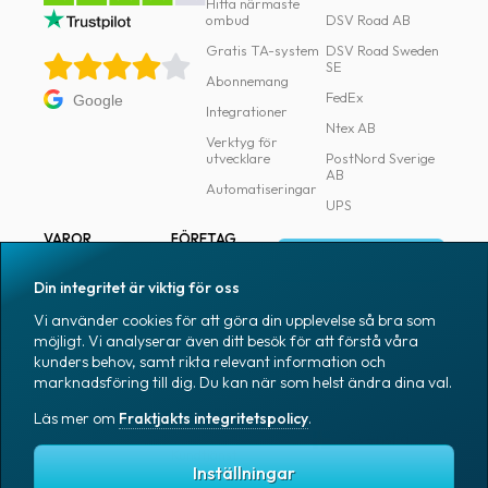
Hitta närmaste
ombud
DSV Road AB
Gratis TA-system
DSV Road Sweden
SE
Abonnemang
FedEx
Google
Integrationer
Ntex AB
Verktyg för
utvecklare
PostNord Sverige
AB
Automatiseringar
UPS
VAROR
FÖRETAG
Logga in
Samtliga varor
Om Fraktjakt
Din integritet är viktig för oss
Märkning
Pressrum
Vi använder cookies för att göra din upplevelse så bra som
Skapa konto
Emballage
Medarbetare
möjligt. Vi analyserar även ditt besök för att förstå våra
kunders behov, samt rikta relevant information och
Emballagetillbehör
Jobb & karriär
marknadsföring till dig. Du kan när som helst ändra dina val.
Kontorsvaror
Nyhetsarkiv
Läs mer om
Fraktjakts integritetspolicy
.
Blogg
Svenska
Kundtjänst
Inställningar