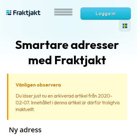
Logga in
Smartare adresser
med Fraktjakt
Vänligen observera
Vad
Du läser just nu en arkiverad artikel från 2020-
är
02-07. Innehållet i denna artikel är därför troligtvis
Fraktjakt?
inaktuellt.
Hjälp?
Vanliga