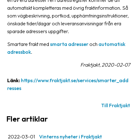
en av era adresser i ert adressregister kommer de att
oss
automatiskt kompletteras med övrig fraktinformation. Så
som vägbeskrivning, portkod, upphämtningsinstruktioner,
Villkor
önskade tider/dagar och leveransanvisningar från era
sparade adressers uppgifter.
Allmänna
villkor
Smartare frakt med
smarta adresser
och
automatisk
adressbok
.
Integritet
Fraktjakt, 2020-02-07
Förbjudet
och
Länk:
https://www.fraktjakt.se/services/smarter_add
farligt
resses
innehåll
Till Fraktjakt
Fler artiklar
2022-03-01
Vinterns nyheter i Fraktjakt