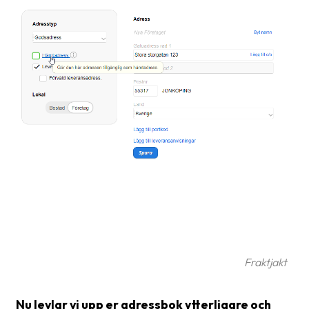
frågor
&
svar
Ordlista
Paketering
Frakthandlingar
Skrivarinställningar
Tulldeklarationer
Leveransvillkor
Upphämtningar
Fraktjakt
Manualer
Nedladdningar
Nu levlar vi upp er adressbok ytterligare och