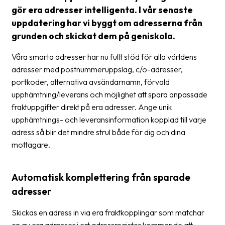
Streckkodsläsare
gör era adresser intelligenta. I vår senaste
uppdatering har vi byggt om adresserna från
Kundtjänst
grunden och skickat dem på geniskola.
Om
Våra smarta adresser har nu fullt stöd för alla världens
företaget
adresser med postnummeruppslag, c/o-adresser,
portkoder, alternativa avsändarnamn, förvald
Om
upphämtning/leverans och möjlighet att spara anpassade
Fraktjakt
fraktuppgifter direkt på era adresser. Ange unik
Pressrum
upphämtnings- och leveransinformation kopplad till varje
adress så blir det mindre strul både för dig och dina
Medarbetare
mottagare.
Jobb
&
Automatisk komplettering från sparade
karriär
adresser
Nyhetsarkiv
Skickas en adress in via era fraktkopplingar som matchar
Kontakta