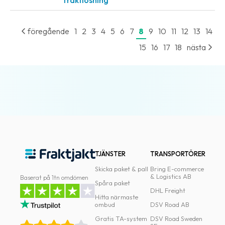
fraktlösning
föregående
1
2
3
4
5
6
7
8
9
10
11
12
13
14
15
16
17
18
nästa
TJÄNSTER
TRANSPORTÖRER
Skicka paket & pall
Bring E-commerce
& Logistics AB
Baserat på 1tn omdömen
Spåra paket
DHL Freight
Hitta närmaste
ombud
DSV Road AB
Gratis TA-system
DSV Road Sweden