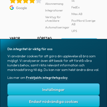
SE
Abonnemang
FedEx
Google
Integrationer
Ntex AB
Verktyg för
utvecklare
PostNord Sverige
AB
Automatiseringar
UPS
VAROR
FÖRETAG
Logga in
Samtliga varor
Om Fraktjakt
Din integritet är viktig för oss
Märkning
Pressrum
Vi använder cookies för att göra din upplevelse så bra som
Skapa konto
Emballage
Medarbetare
möjligt. Vi analyserar även ditt besök för att förstå våra
kunders behov, samt rikta relevant information och
Emballagetillbehör
Jobb & karriär
marknadsföring till dig. Du kan när som helst ändra dina val.
Kontorsvaror
Nyhetsarkiv
Läs mer om
Fraktjakts integritetspolicy
.
Blogg
Svenska
Kundtjänst
Inställningar
Endast nödvändiga cookies
Fraktjakts integritetspolicy
Allmänna villkor