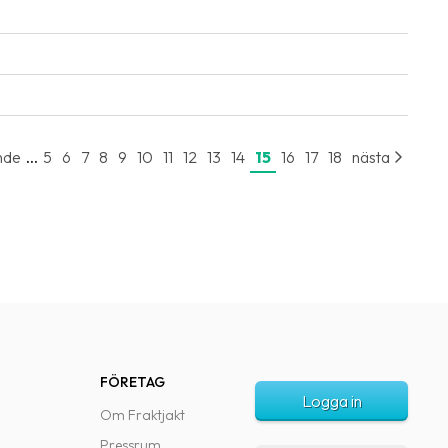
...
nde
5
6
7
8
9
10
11
12
13
14
15
16
17
18
nästa
FÖRETAG
Logga in
Om Fraktjakt
Pressrum