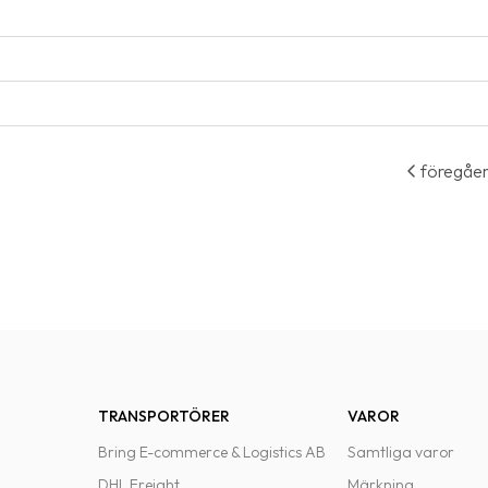
föregåe
TRANSPORTÖRER
VAROR
Bring E-commerce & Logistics AB
Samtliga varor
DHL Freight
Märkning