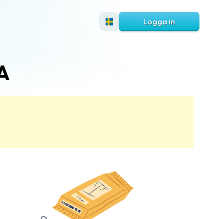
Logga in
SA