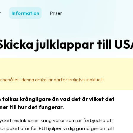
r
Information
Priser
Skicka julklappar till U
nehållet i denna artikel är därför troligtvis inaktuellt.
n tolkas krångligare än vad det är vilket det
er till hur det fungerar.
cket restriktioner kring varor som är förbjudna att
och paket utanför EU hjälper vi dig gärna genom att