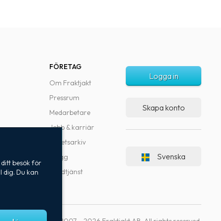
FÖRETAG
Logga in
Om Fraktjakt
Pressrum
Skapa konto
Medarbetare
Jobb & karriär
Nyhetsarkiv
Svenska
Blogg
ditt besök för
Kundtjänst
l dig. Du kan