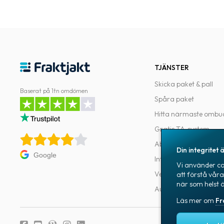
TJÄNSTER
Skicka paket & pall
Baserat på 1tn omdömen
Spåra paket
Hitta närmaste ombu
Gratis TA-system
Abonnemang
Din integritet ä
Google
Integrationer
Vi använder coo
Verktyg för utvecklar
att förstå vår
när som helst 
Automatiseringar
Läs mer om
Fr