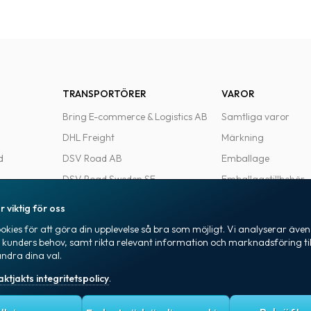
TRANSPORTÖRER
VAROR
Bring E-commerce & Logistics AB
Samtliga varor
DHL Freight
Märkning
d
DSV Road AB
Emballage
DSV Road Sweden SE
Emballagetillbehör
FedEx
Kontorsvaror
r viktig för oss
Ntex AB
kies för att göra din upplevelse så bra som möjligt. Vi analyserar även 
e
PostNord Sverige AB
a kunders behov, samt rikta relevant information och marknadsföring til
ändra dina val.
UPS
aktjakts integritetspolicy
.