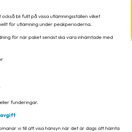
kså bli fullt på vissa utlämningsställen vilket
tuellt för utlämning under peakperioderna.
dning för när paket senast ska vara inhämtade med
er
r
ller funderingar.
avgift
pmanar vi till att visa hänsyn när det är dags att hämta