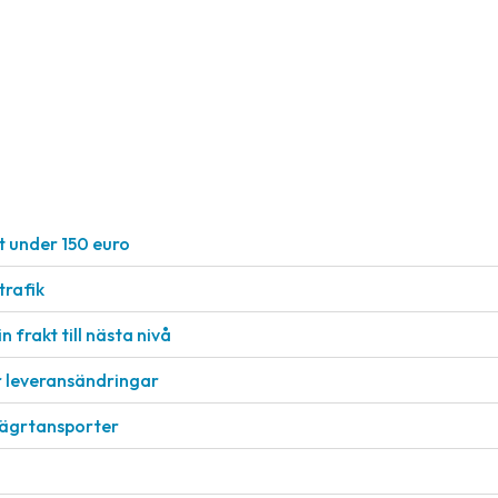
t under 150 euro
rafik
n frakt till nästa nivå
r leveransändringar
vägrtansporter