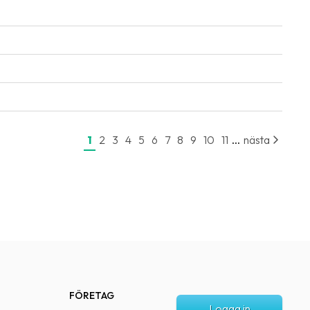
...
1
2
3
4
5
6
7
8
9
10
11
nästa
FÖRETAG
Logga in