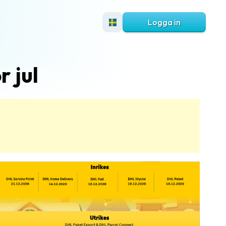
Logga in
r jul