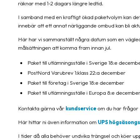
räknar med 1-2 dagars längre ledtid.
I samband med en kraftigt ökad paketvolym kan det oc
innebär att ett annat närliggande ombud kan bli ak
Här har vi sammanställt några datum som en vägle
målsättningen att komma fram innan jul.
Paket till utlämningsställe i Sverige 18:e decemb
PostNord Varubrev 1:klass 22:a december
Paket till företag i Sverige 18:e december
Paket till utlämningsställe i Europa 8:e decembe
Kontakta gärna vår
kundservice
om du har frågor e
Här hittar ni även information om
UPS högsäsongs
I tider då alla behöver undvika trängsel och köer up