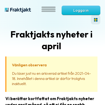
Logga in
Fraktjakts nyheter i
april
Vänligen observera
Vad
Du läser just nu en arkiverad artikel från 2021-04-
är
18. Innehållet i denna artikel är därför troligtvis
Fraktjakt?
inaktuellt.
Hjälp?
Vi berättar kortfattat om Fraktjakts nyheter
Vanliga
under april månad, så att ni får en snabb