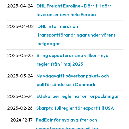
Streckkodsläsare
2025-04-24
DHL Freight Euroline - Dörr till dörr
leveranser över hela Europa
Kundtjänst
2025-04-02
DHL informerar om
Om
transportförändringar under vårens
företaget
helgdagar
Om
2025-03-25
Bring uppdaterar sina villkor - nya
Fraktjakt
regler från 1 maj 2025
Pressrum
2025-03-24
Ny vägavgift påverkar paket- och
Medarbetare
pallförsändelser i Danmark
Jobb
2025-03-24
EU skärper reglerna för förpackningar
&
karriär
2025-02-26
Skärpta tullregler för export till USA
Nyhetsarkiv
2024-12-17
FedEx inför nya avgifter och
Kontakta
uppdaterade transportvillkor