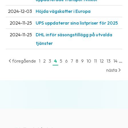
oss
2024-12-03
Höjda vägskatter i Europa
Villkor
2024-11-25
UPS uppdaterar sina listpriser för 2025
Allmänna
2024-11-25
DHL inför säsongstillägg på utvalda
villkor
tjänster
Integritet
...
föregående
1
2
3
4
5
6
7
8
9
10
11
12
13
14
Förbjudet
och
nästa
farligt
innehåll