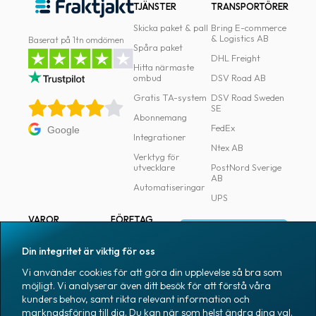
TJÄNSTER
TRANSPORTÖRER
Skicka paket & pall
Bring E-commerce
& Logistics AB
Baserat på 1tn omdömen
Spåra paket
DHL Freight
Hitta närmaste
ombud
DSV Road AB
Gratis TA-system
DSV Road Sweden
SE
Abonnemang
FedEx
Google
Integrationer
Ntex AB
Verktyg för
utvecklare
PostNord Sverige
AB
Automatiseringar
UPS
VAROR
FÖRETAG
Logga in
Samtliga varor
Om Fraktjakt
Din integritet är viktig för oss
Märkning
Pressrum
Vi använder cookies för att göra din upplevelse så bra som
Skapa konto
Emballage
Medarbetare
möjligt. Vi analyserar även ditt besök för att förstå våra
kunders behov, samt rikta relevant information och
Emballagetillbehör
Jobb & karriär
marknadsföring till dig. Du kan när som helst ändra dina val.