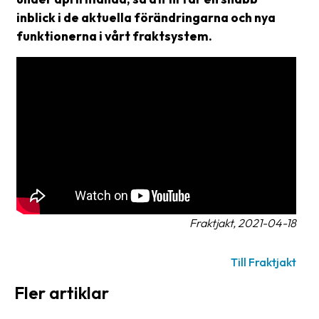
frågor
inblick i de aktuella förändringarna och nya
&
funktionerna i vårt fraktsystem.
svar
Ordlista
Paketering
Frakthandlingar
Skrivarinställningar
Tulldeklarationer
Leveransvillkor
Fraktjakt, 2021-04-18
Upphämtningar
Till Fraktjakt
Manualer
Fler artiklar
Nedladdningar