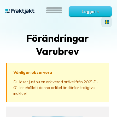
Logga in
Förändringar
Varubrev
Vänligen observera
Vad
Du läser just nu en arkiverad artikel från 2021-11-
är
01. Innehållet i denna artikel är därför troligtvis
Fraktjakt?
inaktuellt.
Hjälp?
Vanliga