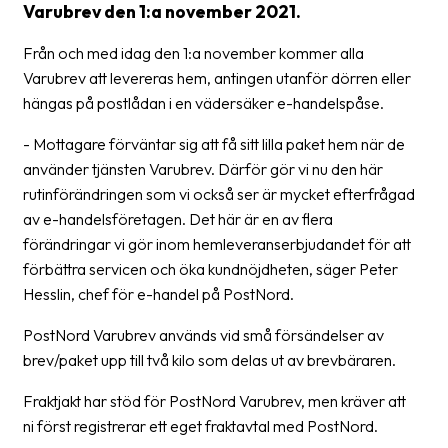
Varubrev den 1:a november 2021.
Streckkodsläsare
Från och med idag den 1:a november kommer alla
Kundtjänst
Varubrev att levereras hem, antingen utanför dörren eller
Om
hängas på postlådan i en vädersäker e-handelspåse.
företaget
- Mottagare förväntar sig att få sitt lilla paket hem när de
använder tjänsten Varubrev. Därför gör vi nu den här
Om
rutinförändringen som vi också ser är mycket efterfrågad
Fraktjakt
av e-handelsföretagen. Det här är en av flera
Pressrum
förändringar vi gör inom hemleveranserbjudandet för att
förbättra servicen och öka kundnöjdheten, säger Peter
Medarbetare
Hesslin, chef för e-handel på PostNord.
Jobb
PostNord Varubrev används vid små försändelser av
&
brev/paket upp till två kilo som delas ut av brevbäraren.
karriär
Fraktjakt har stöd för PostNord Varubrev, men kräver att
Nyhetsarkiv
ni först registrerar ett eget fraktavtal med PostNord.
Kontakta