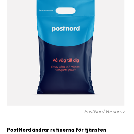
frågor
&
svar
Ordlista
Paketering
Frakthandlingar
Skrivarinställningar
Tulldeklarationer
Leveransvillkor
Upphämtningar
PostNord Varubrev
Manualer
Nedladdningar
PostNord ändrar rutinerna för tjänsten