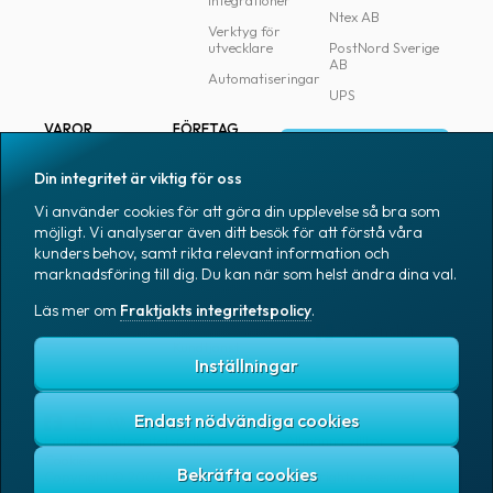
Integrationer
Ntex AB
Verktyg för
utvecklare
PostNord Sverige
AB
Automatiseringar
UPS
VAROR
FÖRETAG
Logga in
Samtliga varor
Om Fraktjakt
Din integritet är viktig för oss
Märkning
Pressrum
Vi använder cookies för att göra din upplevelse så bra som
Skapa konto
Emballage
Medarbetare
möjligt. Vi analyserar även ditt besök för att förstå våra
kunders behov, samt rikta relevant information och
Emballagetillbehör
Jobb & karriär
marknadsföring till dig. Du kan när som helst ändra dina val.
Kontorsvaror
Nyhetsarkiv
Läs mer om
Fraktjakts integritetspolicy
.
Blogg
Svenska
Kundtjänst
Inställningar
Endast nödvändiga cookies
Fraktjakts integritetspolicy
Allmänna villkor
Cookies
Copyright © 2007 – 2026 Fraktjakt AB. All rights reserved.