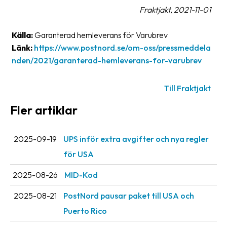
oss
Fraktjakt, 2021-11-01
Villkor
Källa:
Garanterad hemleverans för Varubrev
Länk:
https://www.postnord.se/om-oss/pressmeddela
Allmänna
nden/2021/garanterad-hemleverans-for-varubrev
villkor
Till Fraktjakt
Integritet
Fler artiklar
Förbjudet
och
farligt
2025-09-19
UPS inför extra avgifter och nya regler
innehåll
för USA
2025-08-26
MID-Kod
2025-08-21
PostNord pausar paket till USA och
Puerto Rico