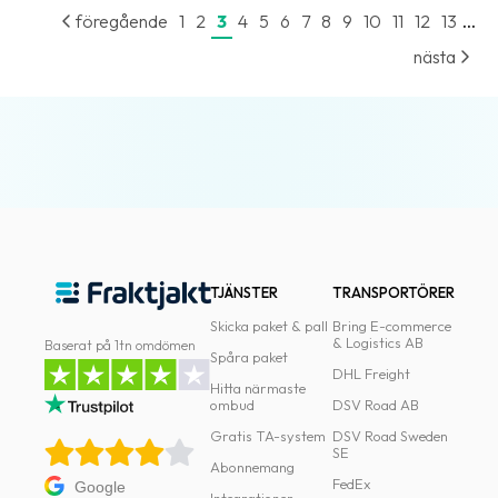
...
föregående
1
2
3
4
5
6
7
8
9
10
11
12
13
nästa
TJÄNSTER
TRANSPORTÖRER
Skicka paket & pall
Bring E-commerce
& Logistics AB
Baserat på 1tn omdömen
Spåra paket
DHL Freight
Hitta närmaste
ombud
DSV Road AB
Gratis TA-system
DSV Road Sweden
SE
Abonnemang
FedEx
Google