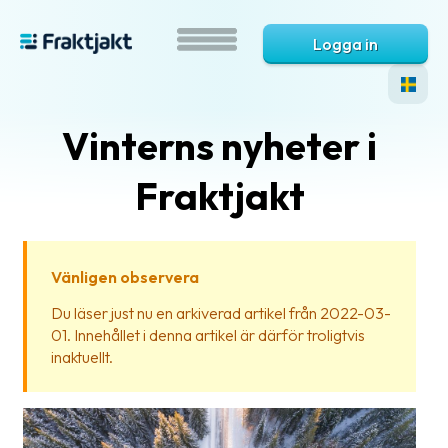
Logga in
Vinterns nyheter i
Fraktjakt
Vänligen observera
Vad
Du läser just nu en arkiverad artikel från 2022-03-
är
01. Innehållet i denna artikel är därför troligtvis
Fraktjakt?
inaktuellt.
Hjälp?
Vanliga