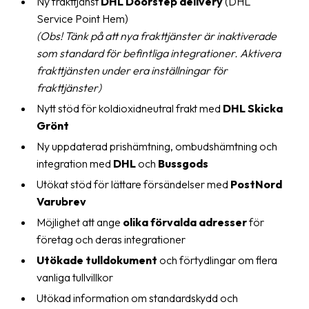
Ny frakttjänst
DHL Doorstep delivery
(DHL
Streckkodsläsare
Service Point Hem)
(Obs! Tänk på att nya frakttjänster är inaktiverade
Kundtjänst
som standard för befintliga integrationer. Aktivera
Om
frakttjänsten under era inställningar för
företaget
frakttjänster)
Nytt stöd för koldioxidneutral frakt med
DHL Skicka
Om
Grönt
Fraktjakt
Ny uppdaterad prishämtning, ombudshämtning och
Pressrum
integration med
DHL
och
Bussgods
Utökat stöd för lättare försändelser med
PostNord
Medarbetare
Varubrev
Jobb
Möjlighet att ange
olika förvalda adresser
för
&
företag och deras integrationer
karriär
Utökade tulldokument
och förtydlingar om flera
vanliga tullvillkor
Nyhetsarkiv
Utökad information om standardskydd och
Kontakta