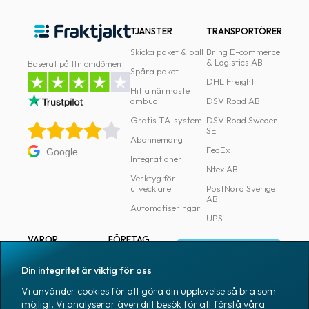
TJÄNSTER
TRANSPORTÖRER
Skicka paket & pall
Bring E-commerce
& Logistics AB
Baserat på 1tn omdömen
Spåra paket
DHL Freight
Hitta närmaste
ombud
DSV Road AB
Gratis TA-system
DSV Road Sweden
SE
Abonnemang
FedEx
Google
Integrationer
Ntex AB
Verktyg för
utvecklare
PostNord Sverige
AB
Automatiseringar
UPS
VAROR
FÖRETAG
Logga in
Samtliga varor
Om Fraktjakt
Din integritet är viktig för oss
Märkning
Pressrum
Vi använder cookies för att göra din upplevelse så bra som
Skapa konto
Emballage
Medarbetare
möjligt. Vi analyserar även ditt besök för att förstå våra