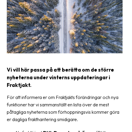
frågor
&
svar
Ordlista
Paketering
Frakthandlingar
Skrivarinställningar
Vi vill här passa på att berätta om de större
nyheterna under vinterns uppdateringar i
Tulldeklarationer
Fraktjakt.
Leveransvillkor
För att informera er om Fraktjakts förändringar och nya
Upphämtningar
funktioner har vi sammanställt en lista över de mest
påtagliga nyheterna som förhoppningsvis kommer göra
Manualer
er dagliga frakthantering smidigare.
Nedladdningar