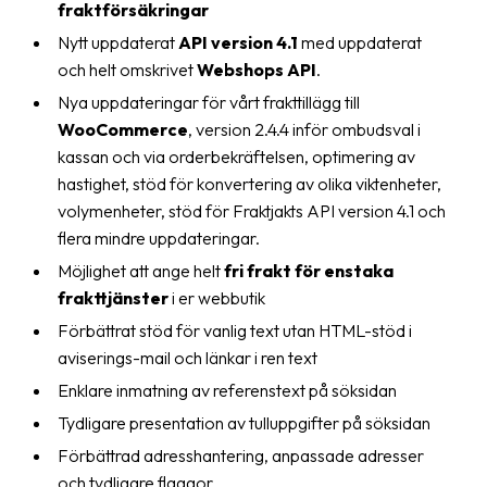
fraktförsäkringar
oss
Nytt uppdaterat
API version 4.1
med uppdaterat
och helt omskrivet
Webshops API
.
Villkor
Nya uppdateringar för vårt frakttillägg till
Allmänna
WooCommerce
, version 2.4.4 inför ombudsval i
villkor
kassan och via orderbekräftelsen, optimering av
hastighet, stöd för konvertering av olika viktenheter,
Integritet
volymenheter, stöd för Fraktjakts API version 4.1 och
Förbjudet
flera mindre uppdateringar.
och
Möjlighet att ange helt
fri frakt för enstaka
farligt
frakttjänster
i er webbutik
innehåll
Förbättrat stöd för vanlig text utan HTML-stöd i
aviserings-mail och länkar i ren text
Enklare inmatning av referenstext på söksidan
Tydligare presentation av tulluppgifter på söksidan
Förbättrad adresshantering, anpassade adresser
och tydligare flaggor