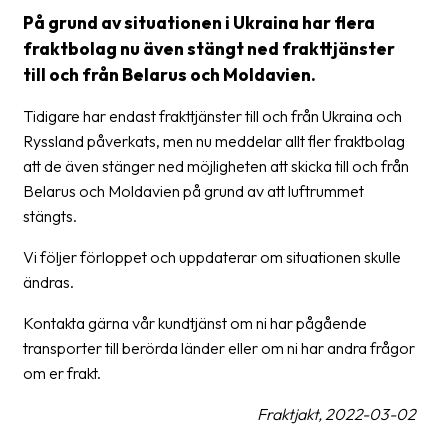
frågor
På grund av situationen i Ukraina har flera
&
fraktbolag nu även stängt ned frakttjänster
svar
till och från Belarus och Moldavien.
Ordlista
Tidigare har endast frakttjänster till och från Ukraina och
Ryssland påverkats, men nu meddelar allt fler fraktbolag
Paketering
att de även stänger ned möjligheten att skicka till och från
Frakthandlingar
Belarus och Moldavien på grund av att luftrummet
stängts.
Skrivarinställningar
Vi följer förloppet och uppdaterar om situationen skulle
Tulldeklarationer
ändras.
Leveransvillkor
Kontakta gärna vår kundtjänst om ni har pågående
Upphämtningar
transporter till berörda länder eller om ni har andra frågor
om er frakt.
Manualer
Fraktjakt, 2022-03-02
Nedladdningar