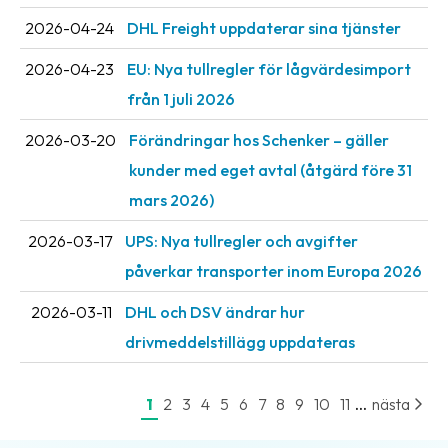
oss
2026-04-24
DHL Freight uppdaterar sina tjänster
Villkor
2026-04-23
EU: Nya tullregler för låg­värdesimport
från 1 juli 2026
Allmänna
villkor
2026-03-20
Förändringar hos Schenker – gäller
kunder med eget avtal (åtgärd före 31
Integritet
mars 2026)
Förbjudet
och
2026-03-17
UPS: Nya tullregler och avgifter
farligt
påverkar transporter inom Europa 2026
innehåll
2026-03-11
DHL och DSV ändrar hur
drivmeddelstillägg uppdateras
...
1
2
3
4
5
6
7
8
9
10
11
nästa