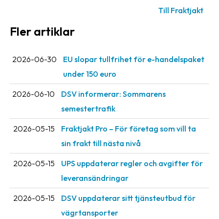
Streckkodsläsare
Till Fraktjakt
Kundtjänst
Fler artiklar
Om
2026-06-30
EU slopar tullfrihet för e-handelspaket
företaget
under 150 euro
Om
2026-06-10
DSV informerar: Sommarens
Fraktjakt
semestertrafik
Pressrum
2026-05-15
Fraktjakt Pro – För företag som vill ta
Medarbetare
sin frakt till nästa nivå
Jobb
2026-05-15
UPS uppdaterar regler och avgifter för
&
karriär
leveransändringar
Nyhetsarkiv
2026-05-15
DSV uppdaterar sitt tjänsteutbud för
vägrtansporter
Kontakta