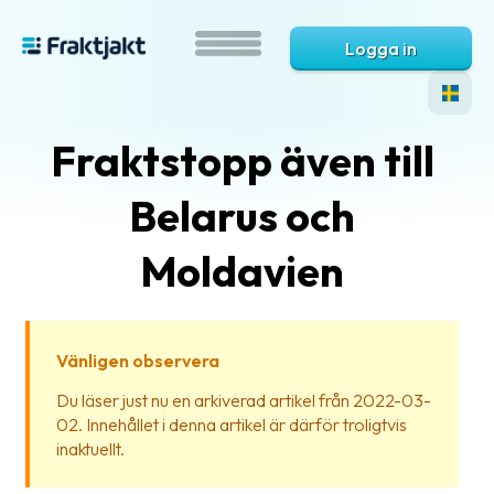
Logga in
Fraktstopp även till
Belarus och
Moldavien
Vad
är
Vänligen observera
Fraktjakt?
Du läser just nu en arkiverad artikel från 2022-03-
02. Innehållet i denna artikel är därför troligtvis
Hjälp?
inaktuellt.
Vanliga