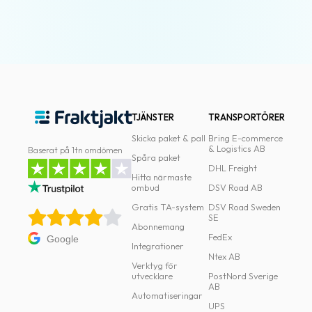
TJÄNSTER
TRANSPORTÖRER
Skicka paket & pall
Bring E-commerce
& Logistics AB
Baserat på 1tn omdömen
Spåra paket
DHL Freight
Hitta närmaste
ombud
DSV Road AB
Gratis TA-system
DSV Road Sweden
SE
Abonnemang
FedEx
Google
Integrationer
Ntex AB
Verktyg för
utvecklare
PostNord Sverige
AB
Automatiseringar
UPS