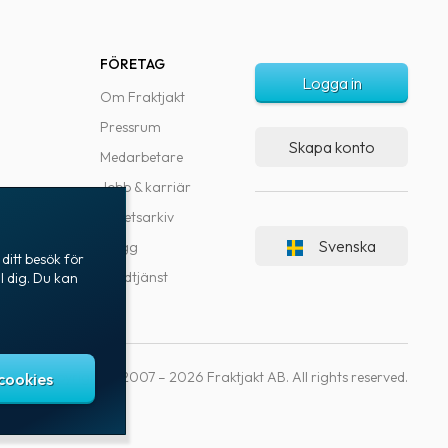
FÖRETAG
Logga in
Om Fraktjakt
Pressrum
Skapa konto
Medarbetare
Jobb & karriär
Nyhetsarkiv
Svenska
Blogg
ditt besök för
Kundtjänst
l dig. Du kan
Copyright © 2007 – 2026 Fraktjakt AB. All rights reserved.