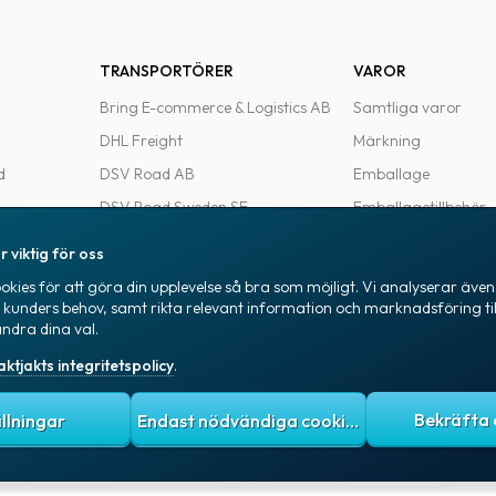
TRANSPORTÖRER
VAROR
Bring E-commerce & Logistics AB
Samtliga varor
DHL Freight
Märkning
d
DSV Road AB
Emballage
DSV Road Sweden SE
Emballagetillbehör
FedEx
Kontorsvaror
r viktig för oss
Ntex AB
kies för att göra din upplevelse så bra som möjligt. Vi analyserar även 
e
PostNord Sverige AB
a kunders behov, samt rikta relevant information och marknadsföring til
ändra dina val.
UPS
aktjakts integritetspolicy
.
itetspolicy
Allmänna villkor
Cookies
ällningar
Endast nödvändiga cookies