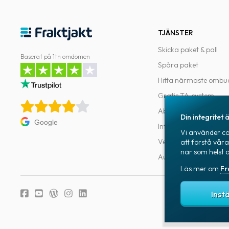
TJÄNSTER
Skicka paket & pall
Baserat på 1tn omdömen
Spåra paket
Hitta närmaste ombu
Gratis TA-system
Abonnemang
Din integritet ä
Google
Integrationer
Vi använder coo
Verktyg för utvecklar
att förstå vår
när som helst 
Automatiseringar
Läs mer om
Fr
Fraktjakts integr
Inst