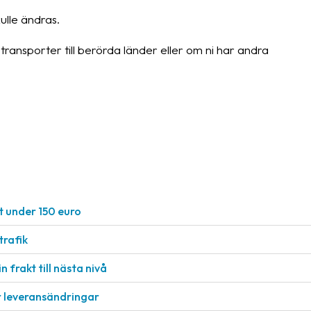
ulle ändras.
ansporter till berörda länder eller om ni har andra
t under 150 euro
rafik
n frakt till nästa nivå
r leveransändringar