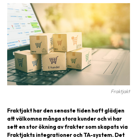
frågor
&
svar
Ordlista
Paketering
Frakthandlingar
Skrivarinställningar
Tulldeklarationer
Fraktjakt
Leveransvillkor
Upphämtningar
Fraktjakt har den senaste tiden haft glädjen
att välkomna många stora kunder och vi har
Manualer
sett en stor ökning av frakter som skapats via
Nedladdningar
Fraktjakts integrationer och TA-system. Det