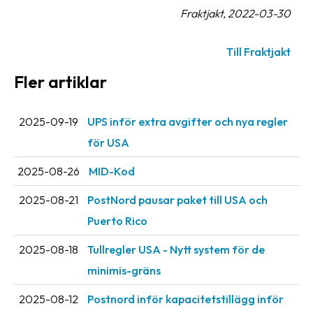
Fraktjakt, 2022-03-30
oss
Villkor
Till Fraktjakt
Fler artiklar
Allmänna
villkor
2025-09-19
UPS inför extra avgifter och nya regler
Integritet
för USA
Förbjudet
och
2025-08-26
MID-Kod
farligt
2025-08-21
PostNord pausar paket till USA och
innehåll
Puerto Rico
2025-08-18
Tullregler USA - Nytt system för de
minimis-gräns
2025-08-12
Postnord inför kapacitetstillägg inför