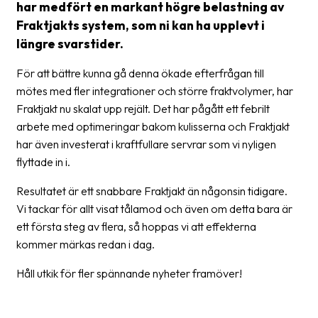
har medfört en markant högre belastning av
Streckkodsläsare
Fraktjakts system, som ni kan ha upplevt i
Kundtjänst
längre svarstider.
Om
För att bättre kunna gå denna ökade efterfrågan till
företaget
mötes med fler integrationer och större fraktvolymer, har
Fraktjakt nu skalat upp rejält. Det har pågått ett febrilt
Om
arbete med optimeringar bakom kulisserna och Fraktjakt
Fraktjakt
har även investerat i kraftfullare servrar som vi nyligen
flyttade in i.
Pressrum
Resultatet är ett snabbare Fraktjakt än någonsin tidigare.
Medarbetare
Vi tackar för allt visat tålamod och även om detta bara är
Jobb
ett första steg av flera, så hoppas vi att effekterna
&
kommer märkas redan i dag.
karriär
Håll utkik för fler spännande nyheter framöver!
Nyhetsarkiv
Kontakta