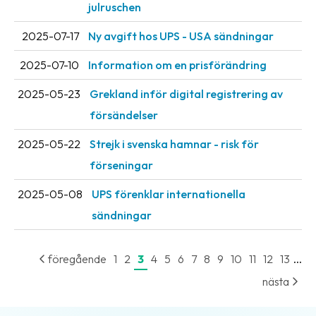
julruschen
2025-07-17
Ny avgift hos UPS - USA sändningar
2025-07-10
Information om en prisförändring
2025-05-23
Grekland inför digital registrering av
försändelser
2025-05-22
Strejk i svenska hamnar - risk för
förseningar
2025-05-08
UPS förenklar internationella
sändningar
...
föregående
1
2
3
4
5
6
7
8
9
10
11
12
13
nästa