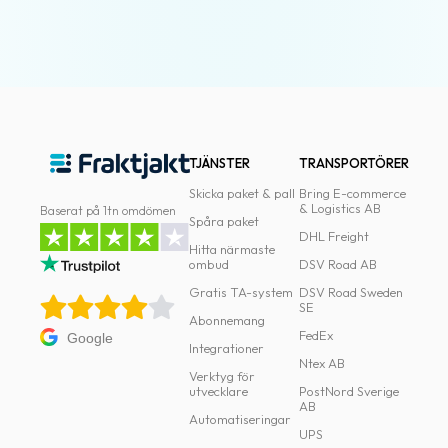
TJÄNSTER
TRANSPORTÖRER
Skicka paket & pall
Bring E-commerce
& Logistics AB
Baserat på 1tn omdömen
Spåra paket
DHL Freight
Hitta närmaste
ombud
DSV Road AB
Gratis TA-system
DSV Road Sweden
SE
Abonnemang
FedEx
Google
Integrationer
Ntex AB
Verktyg för
utvecklare
PostNord Sverige
AB
Automatiseringar
UPS