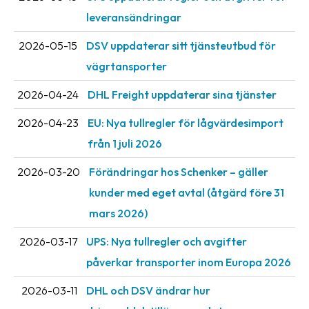
oss
leveransändringar
Villkor
2026-05-15
DSV uppdaterar sitt tjänsteutbud för
vägrtansporter
Allmänna
villkor
2026-04-24
DHL Freight uppdaterar sina tjänster
Integritet
2026-04-23
EU: Nya tullregler för låg­värdesimport
från 1 juli 2026
Förbjudet
och
2026-03-20
Förändringar hos Schenker – gäller
farligt
kunder med eget avtal (åtgärd före 31
innehåll
mars 2026)
2026-03-17
UPS: Nya tullregler och avgifter
påverkar transporter inom Europa 2026
2026-03-11
DHL och DSV ändrar hur