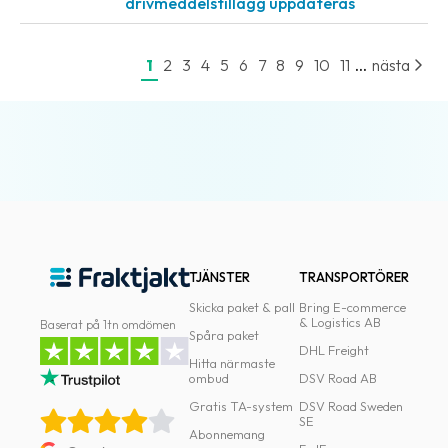
drivmeddelstillägg uppdateras
...
1
2
3
4
5
6
7
8
9
10
11
nästa
TJÄNSTER
TRANSPORTÖRER
Skicka paket & pall
Bring E-commerce
& Logistics AB
Baserat på 1tn omdömen
Spåra paket
DHL Freight
Hitta närmaste
ombud
DSV Road AB
Gratis TA-system
DSV Road Sweden
SE
Abonnemang