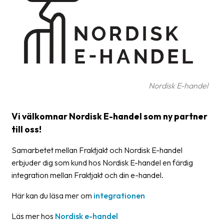
frågor
&
svar
Ordlista
Paketering
Nordisk E-handel
Frakthandlingar
Skrivarinställningar
Vi välkomnar Nordisk E-handel som ny partner
till oss!
Tulldeklarationer
Samarbetet mellan Fraktjakt och Nordisk E-handel
Leveransvillkor
erbjuder dig som kund hos Nordisk E-handel en färdig
Upphämtningar
integration mellan Fraktjakt och din e-handel.
Manualer
Här kan du läsa mer om
integrationen
Nedladdningar
Läs mer hos
Nordisk e-handel