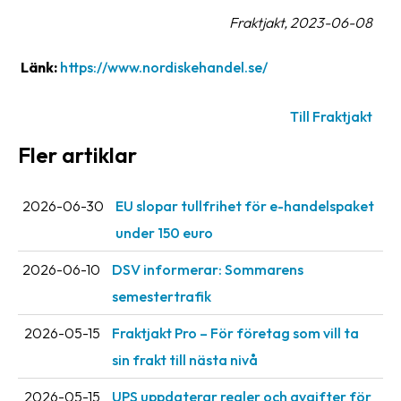
Streckkodsläsare
Fraktjakt, 2023-06-08
Kundtjänst
Länk:
https://www.nordiskehandel.se/
Om
företaget
Till Fraktjakt
Fler artiklar
Om
Fraktjakt
2026-06-30
EU slopar tullfrihet för e-handelspaket
Pressrum
under 150 euro
Medarbetare
2026-06-10
DSV informerar: Sommarens
Jobb
semestertrafik
&
karriär
2026-05-15
Fraktjakt Pro – För företag som vill ta
sin frakt till nästa nivå
Nyhetsarkiv
Kontakta
2026-05-15
UPS uppdaterar regler och avgifter för