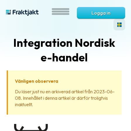
Logga in
Integration Nordisk
e-handel
Vänligen observera
Vad
Du läser just nu en arkiverad artikel från 2023-06-
är
08. Innehållet i denna artikel är därför troligtvis
Fraktjakt?
inaktuellt.
Hjälp?
Vanliga