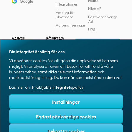
FedEx
Google
Integrationer
Ntex AB
Verktyg för
utvecklare
PostNord Sverige
AB
Automatiseringar
UPS
VAROR
FÖRETAG
Logga in
Samtliga varor
Om Fraktjakt
Din integritet är viktig för oss
Märkning
Pressrum
Vi använder cookies för att göra din upplevelse så bra som
Skapa konto
Emballage
Medarbetare
möjligt. Vi analyserar även ditt besök för att förstå våra
kunders behov, samt rikta relevant information och
Emballagetillbehör
Jobb & karriär
marknadsföring till dig. Du kan när som helst ändra dina val.
Kontorsvaror
Nyhetsarkiv
Läs mer om
Fraktjakts integritetspolicy
.
Blogg
Svenska
Kundtjänst
Inställningar
Endast nödvändiga cookies
Fraktjakts integritetspolicy
Allmänna villkor
Cookies
Copyright © 2007 – 2026 Fraktjakt AB. All rights reserved.