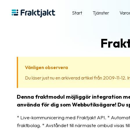
Start
Tjänster
Varo
Frak
Vänligen observera
Du läser just nu en arkiverad artikel från 2009-11-12. Inn
Denna fraktmodul möjliggör integration med
använda för dig som Webbutiksägare! Du spa
* Live-kommunicering med Fraktjakt API. * Automati
fraktbolag. * Avståndet till närmaste ombud visas til