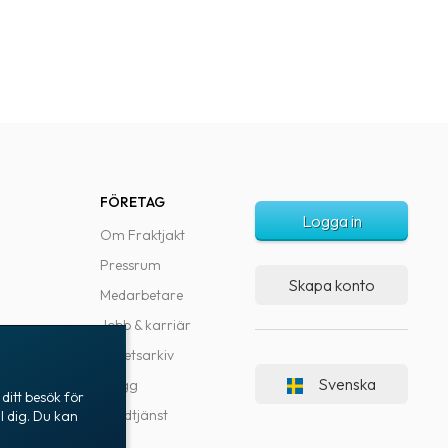
FÖRETAG
Logga in
Om Fraktjakt
Pressrum
Skapa konto
Medarbetare
Jobb & karriär
Nyhetsarkiv
Svenska
Blogg
ditt besök för
Kundtjänst
l dig. Du kan