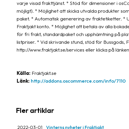
varje visad frakttjänst. * Stöd för dimensioner i os
möjligt). * Möjlighet att skicka utvalda produkter s
paket. * Automatisk generering av fraktetiketter. * U
Fraktjakt konto. * Möjlighet att betala av alla bokade
för fri frakt, standardpaket och upphämtning på pla
listpriser. * Vid skrivande stund, stöd för Bussgod
http://www.fraktjakt.se/services eller klicka på länke
Källa:
Fraktjakt.se
Länk:
http://addons.oscommerce.com/info/7110
Fler artiklar
2022-03-01
Vinterns nyheter i Fraktjakt