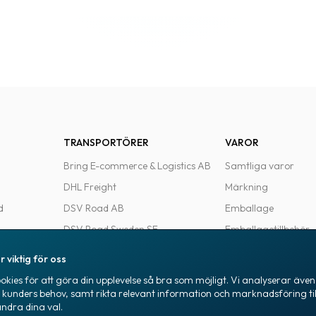
TRANSPORTÖRER
VAROR
Bring E-commerce & Logistics AB
Samtliga varor
DHL Freight
Märkning
d
DSV Road AB
Emballage
DSV Road Sweden SE
Emballagetillbehör
FedEx
Kontorsvaror
r viktig för oss
Ntex AB
kies för att göra din upplevelse så bra som möjligt. Vi analyserar även 
e
PostNord Sverige AB
a kunders behov, samt rikta relevant information och marknadsföring til
ändra dina val.
UPS