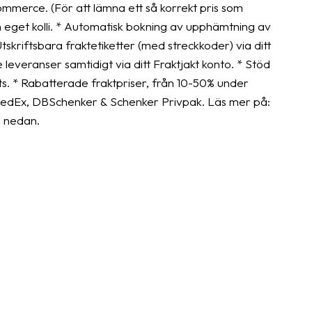
Commerce. (För att lämna ett så korrekt pris som
om eget kolli. * Automatisk bokning av upphämtning av
tskriftsbara fraktetiketter (med streckkoder) via ditt
 leveranser samtidigt via ditt Fraktjakt konto. * Stöd
ts. * Rabatterade fraktpriser, från 10-50% under
s, FedEx, DBSchenker & Schenker Privpak. Läs mer på:
n nedan.