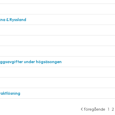
aina & Ryssland
läggsavgifter under högsäsongen
raktlösning
föregående
1
2