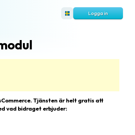
Logga in
lmodul
sCommerce. Tjänsten är helt gratis att
ed vad bidraget erbjuder: