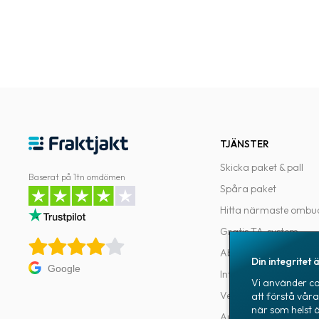
TJÄNSTER
Skicka paket & pall
Baserat på 1tn omdömen
Spåra paket
Hitta närmaste ombu
Gratis TA-system
Abonnemang
Din integritet ä
Google
Integrationer
Vi använder coo
Verktyg för utvecklar
att förstå vår
när som helst 
Automatiseringar