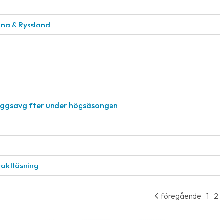
aina & Ryssland
läggsavgifter under högsäsongen
raktlösning
föregående
1
2