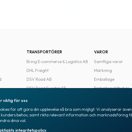
TRANSPORTÖRER
VAROR
Bring E-commerce & Logistics AB
Samtliga varor
DHL Freight
Märkning
d
DSV Road AB
Emballage
DSV Road Sweden SE
Emballagetillbehör
FedEx
Kontorsvaror
r viktig för oss
Ntex AB
kies för att göra din upplevelse så bra som möjligt. Vi analyserar även 
e
PostNord Sverige AB
a kunders behov, samt rikta relevant information och marknadsföring til
ändra dina val.
UPS
aktjakts integritetspolicy
.