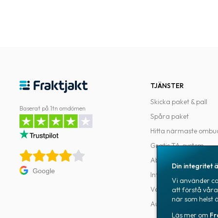
TJÄNSTER
Skicka paket & pall
Baserat på 1tn omdömen
Spåra paket
Hitta närmaste ombu
Gratis TA-system
Abonnemang
Din integritet ä
Google
Integrationer
Vi använder coo
Verktyg för utvecklar
att förstå vår
när som helst 
Automatiseringar
Läs mer om
Fr