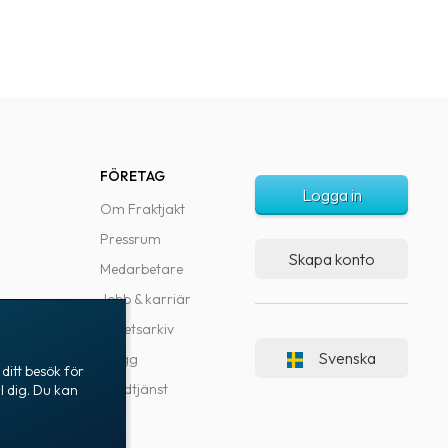
FÖRETAG
Logga in
Om Fraktjakt
Pressrum
Skapa konto
Medarbetare
Jobb & karriär
Nyhetsarkiv
Svenska
Blogg
ditt besök för
Kundtjänst
l dig. Du kan