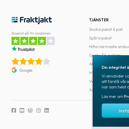
TJÄNSTER
Skicka paket & pall
Baserat på 1tn omdömen
Spåra paket
Hitta närmaste ombu
Gratis TA-system
Abonnemang
Din integritet ä
Google
Integrationer
Vi använder coo
Verktyg för utvecklar
att förstå vår
när som helst 
Automatiseringar
Läs mer om
Fr
Fraktjakts integr
Inst