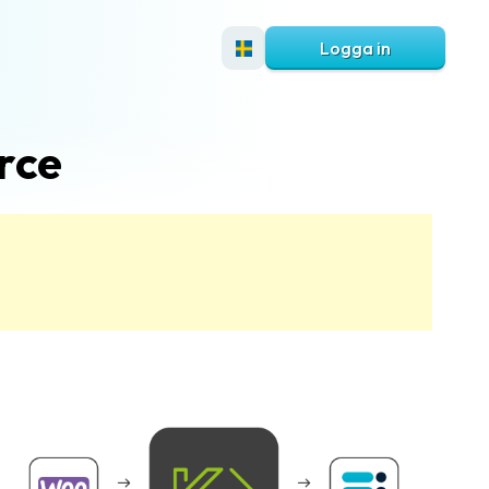
Logga in
rce