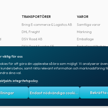
TRANSPORTÖRER
VAROR
Bring E-commerce & Logistics AB
Samtliga varor
DHL Freight
Märkning
d
DSV Road AB
Emballage
DSV Road Sweden SE
Emballagetillbehör
FedEx
Kontorsvaror
r viktig för oss
Ntex AB
kies för att göra din upplevelse så bra som möjligt. Vi analyserar även 
e
PostNord Sverige AB
a kunders behov, samt rikta relevant information och marknadsföring til
ändra dina val.
UPS
aktjakts integritetspolicy
.
itetspolicy
Allmänna villkor
Cookies
ällningar
Endast nödvändiga cookies