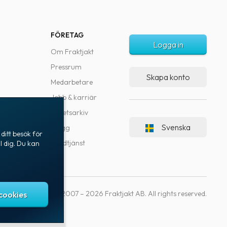
FÖRETAG
Logga in
Om Fraktjakt
Pressrum
Skapa konto
Medarbetare
Jobb & karriär
Nyhetsarkiv
Svenska
Blogg
ditt besök för
Kundtjänst
l dig. Du kan
Copyright © 2007 – 2026 Fraktjakt AB. All rights reserved.