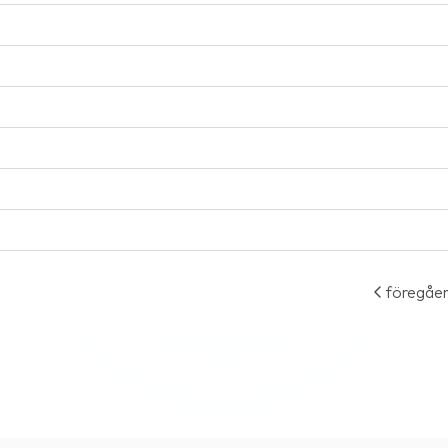
föregåe