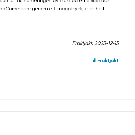
mlar du hanteringen av frakt på ett enkelt och
ån WooCommerce genom ett knapptryck, eller helt
Fraktjakt, 2023-12-15
Till Fraktjakt