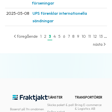
förseningar
2025-05-08
UPS förenklar internationella
sändningar
...
föregående
1
2
3
4
5
6
7
8
9
10
11
12
13
nästa
TJÄNSTER
TRANSPORTÖRER
Skicka paket & pall
Bring E-commerce
& Logistics AB
Baserat på 1tn omdömen
Spåra paket