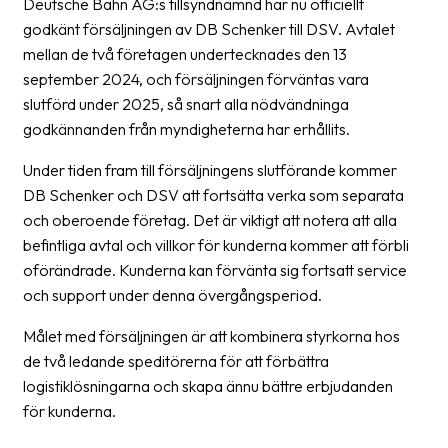
Deutsche Bahn AG:s tillsyndnämnd har nu officiellt
Streckkodsläsare
godkänt försäljningen av DB Schenker till DSV. Avtalet
Kundtjänst
mellan de två företagen undertecknades den 13
september 2024, och försäljningen förväntas vara
Om
slutförd under 2025, så snart alla nödvändninga
företaget
godkännanden från myndigheterna har erhållits.
Under tiden fram till försäljningens slutförande kommer
Om
DB Schenker och DSV att fortsätta verka som separata
Fraktjakt
och oberoende företag. Det är viktigt att notera att alla
Pressrum
befintliga avtal och villkor för kunderna kommer att förbli
oförändrade. Kunderna kan förvänta sig fortsatt service
Medarbetare
och support under denna övergångsperiod.
Jobb
Målet med försäljningen är att kombinera styrkorna hos
&
de två ledande speditörerna för att förbättra
karriär
logistiklösningarna och skapa ännu bättre erbjudanden
Nyhetsarkiv
för kunderna.
Kontakta