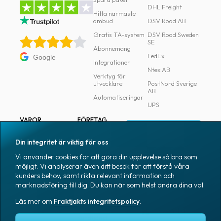
DHL Freight
Hitta närmaste
ombud
DSV Road AB
Gratis TA-system
DSV Road Sweden
SE
Abonnemang
FedEx
Google
Integrationer
Ntex AB
Verktyg för
utvecklare
PostNord Sverige
AB
Automatiseringar
UPS
VAROR
FÖRETAG
Logga in
Samtliga varor
Om Fraktjakt
Din integritet är viktig för oss
Märkning
Pressrum
Vi använder cookies för att göra din upplevelse så bra som
Skapa konto
Emballage
Medarbetare
möjligt. Vi analyserar även ditt besök för att förstå våra
kunders behov, samt rikta relevant information och
Emballagetillbehör
Jobb & karriär
marknadsföring till dig. Du kan när som helst ändra dina val.
Kontorsvaror
Nyhetsarkiv
Läs mer om
Fraktjakts integritetspolicy
.
Blogg
Svenska
Kundtjänst