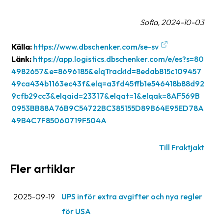
oss
Sofia, 2024-10-03
Villkor
Källa:
https://www.dbschenker.com/se-sv
Allmänna
Länk:
https://app.logistics.dbschenker.com/e/es?s=80
villkor
4982657&e=8696185&elqTrackId=8edab815c109457
49ca434b1163ec43f&elq=a3fd45ffb1e546418b88d92
Integritet
9cfb29cc3&elqaid=23317&elqat=1&elqak=8AF569B
Förbjudet
0953BB88A76B9C54722BC385155D89B64E95ED78A
och
49B4C7F85060719F504A
farligt
innehåll
Till Fraktjakt
Fler artiklar
2025-09-19
UPS inför extra avgifter och nya regler
för USA