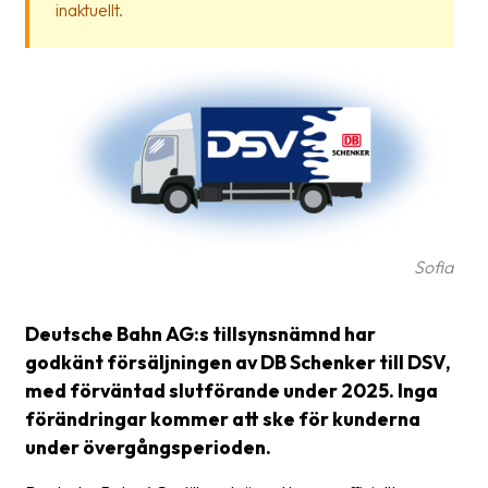
inaktuellt.
frågor
&
svar
Ordlista
Paketering
Frakthandlingar
Skrivarinställningar
Sofia
Tulldeklarationer
Leveransvillkor
Deutsche Bahn AG:s tillsynsnämnd har
godkänt försäljningen av DB Schenker till DSV,
Upphämtningar
med förväntad slutförande under 2025. Inga
Manualer
förändringar kommer att ske för kunderna
under övergångsperioden.
Nedladdningar