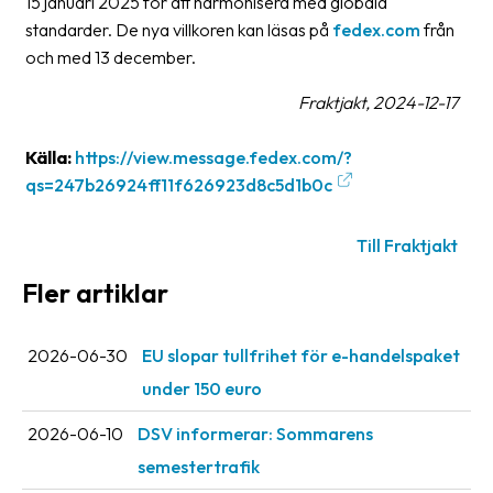
15 januari 2025 för att harmonisera med globala
oss
standarder. De nya villkoren kan läsas på
fedex.com
från
och med 13 december.
Villkor
Fraktjakt, 2024-12-17
Allmänna
villkor
Källa:
https://view.message.fedex.com/?
qs=247b26924ff11f626923d8c5d1b0c
Integritet
Förbjudet
Till Fraktjakt
och
Fler artiklar
farligt
innehåll
2026-06-30
EU slopar tullfrihet för e-handelspaket
under 150 euro
2026-06-10
DSV informerar: Sommarens
semestertrafik