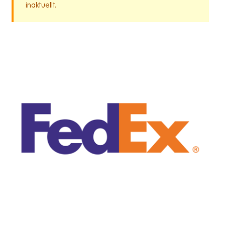
inaktuellt.
frågor
&
svar
Ordlista
Paketering
Frakthandlingar
Skrivarinställningar
Tulldeklarationer
Leveransvillkor
Upphämtningar
Manualer
Nedladdningar