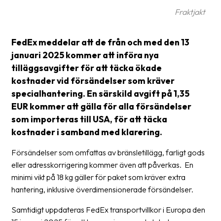
Streckkodsläsare
Fraktjakt
Kundtjänst
FedEx meddelar att de från och med den 13
Om
januari 2025 kommer att införa nya
företaget
tilläggsavgifter för att täcka ökade
kostnader vid försändelser som kräver
Om
specialhantering. En särskild avgift på 1,35
Fraktjakt
EUR kommer att gälla för alla försändelser
Pressrum
som importeras till USA, för att täcka
kostnader i samband med klarering.
Medarbetare
Försändelser som omfattas av bränsletillägg, farligt gods
Jobb
eller adresskorrigering kommer även att påverkas. En
&
minimi vikt på 18 kg gäller för paket som kräver extra
karriär
hantering, inklusive överdimensionerade försändelser.
Nyhetsarkiv
Samtidigt uppdateras FedEx transportvillkor i Europa den
Kontakta