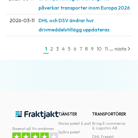
påverkar transporter inom Europa 2026
2026-03-11
DHL och DSV ändrar hur
drivmeddelstillägg uppdateras
...
1
2
3
4
5
6
7
8
9
10
11
nästa
TJÄNSTER
TRANSPORTÖRER
Skicka paket & pall
Bring E-commerce
& Logistics AB
Baserat på 1tn omdömen
Spåra paket
DHL Freight