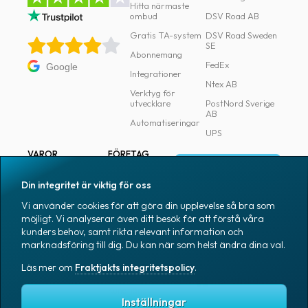
Hitta närmaste
ombud
DSV Road AB
Gratis TA-system
DSV Road Sweden
SE
Abonnemang
FedEx
Google
Integrationer
Ntex AB
Verktyg för
utvecklare
PostNord Sverige
AB
Automatiseringar
UPS
VAROR
FÖRETAG
Logga in
Samtliga varor
Om Fraktjakt
Din integritet är viktig för oss
Märkning
Pressrum
Vi använder cookies för att göra din upplevelse så bra som
Skapa konto
Emballage
Medarbetare
möjligt. Vi analyserar även ditt besök för att förstå våra
kunders behov, samt rikta relevant information och
Emballagetillbehör
Jobb & karriär
marknadsföring till dig. Du kan när som helst ändra dina val.
Kontorsvaror
Nyhetsarkiv
Läs mer om
Fraktjakts integritetspolicy
.
Blogg
Svenska
Kundtjänst
Inställningar