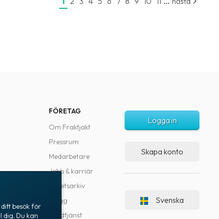
...
1
2
3
4
5
6
7
8
9
10
11
nästa
FÖRETAG
Logga in
Om Fraktjakt
Pressrum
Skapa konto
Medarbetare
Jobb & karriär
Nyhetsarkiv
Svenska
Blogg
ditt besök för
Kundtjänst
l dig. Du kan