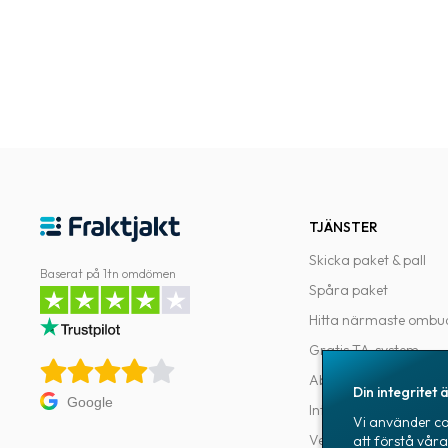
TJÄNSTER
Skicka paket & pall
Baserat på 1tn omdömen
Spåra paket
Hitta närmaste ombu
Gratis TA-system
Abonnemang
Din integritet ä
Google
Integrationer
Vi använder coo
Verktyg för utvecklar
att förstå vår