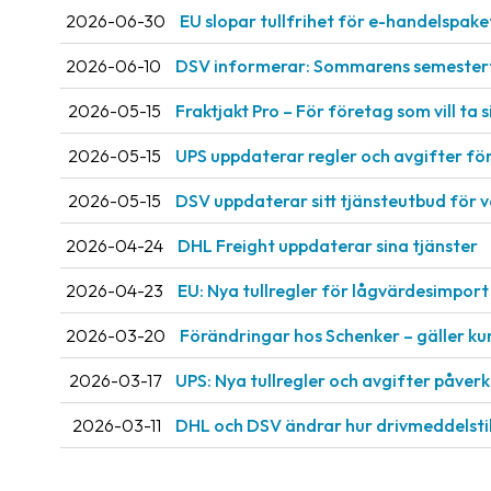
2026-06-30
EU slopar tullfrihet för e-handelspake
2026-06-10
DSV informerar: Sommarens semestert
2026-05-15
Fraktjakt Pro – För företag som vill ta si
2026-05-15
UPS uppdaterar regler och avgifter fö
2026-05-15
DSV uppdaterar sitt tjänsteutbud för 
2026-04-24
DHL Freight uppdaterar sina tjänster
2026-04-23
EU: Nya tullregler för låg­värdesimport 
2026-03-20
Förändringar hos Schenker – gäller ku
2026-03-17
UPS: Nya tullregler och avgifter påve
2026-03-11
DHL och DSV ändrar hur drivmeddelsti