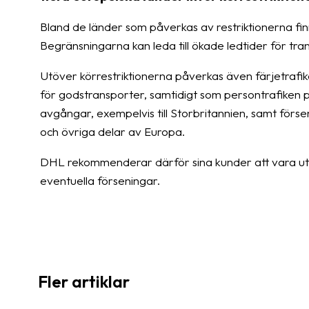
Bland de länder som påverkas av restriktionerna finn
Begränsningarna kan leda till ökade ledtider för tr
Utöver körrestriktionerna påverkas även färjetrafi
för godstransporter, samtidigt som persontrafiken pri
avgångar, exempelvis till Storbritannien, samt försen
och övriga delar av Europa.
DHL rekommenderar därför sina kunder att vara ute i
eventuella förseningar.
Fler artiklar