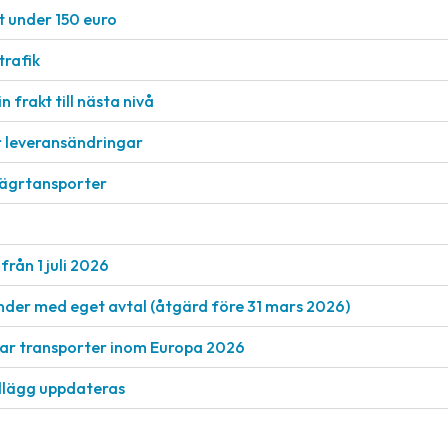
t under 150 euro
rafik
n frakt till nästa nivå
r leveransändringar
vägrtansporter
från 1 juli 2026
nder med eget avtal (åtgärd före 31 mars 2026)
rkar transporter inom Europa 2026
llägg uppdateras