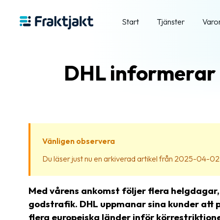
Start
Tjänster
Varo
DHL informerar 
Vänligen observera
Du läser just nu en arkiverad artikel från 2025-04-02. In
Med vårens ankomst följer flera helgdagar,
godstrafik. DHL uppmanar sina kunder att pl
flera europeiska länder inför körrestriktion