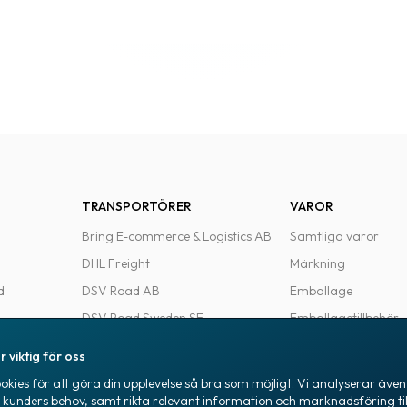
TRANSPORTÖRER
VAROR
Bring E-commerce & Logistics AB
Samtliga varor
DHL Freight
Märkning
d
DSV Road AB
Emballage
DSV Road Sweden SE
Emballagetillbehör
FedEx
Kontorsvaror
r viktig för oss
Ntex AB
kies för att göra din upplevelse så bra som möjligt. Vi analyserar även 
e
PostNord Sverige AB
a kunders behov, samt rikta relevant information och marknadsföring til