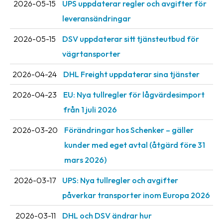
2026-05-15
UPS uppdaterar regler och avgifter för
oss
leveransändringar
Villkor
2026-05-15
DSV uppdaterar sitt tjänsteutbud för
vägrtansporter
Allmänna
villkor
2026-04-24
DHL Freight uppdaterar sina tjänster
Integritet
2026-04-23
EU: Nya tullregler för låg­värdesimport
Förbjudet
från 1 juli 2026
och
2026-03-20
Förändringar hos Schenker – gäller
farligt
innehåll
kunder med eget avtal (åtgärd före 31
mars 2026)
2026-03-17
UPS: Nya tullregler och avgifter
påverkar transporter inom Europa 2026
2026-03-11
DHL och DSV ändrar hur