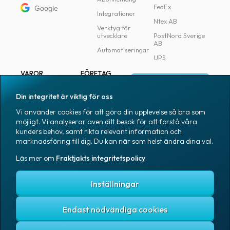
FedEx
Google
Integrationer
Ntex AB
Verktyg för
utvecklare
PostNord Sverige
AB
Automatiseringar
UPS
VAROR
FÖRETAG
Logga in
Samtliga varor
Om Fraktjakt
Din integritet är viktig för oss
Märkning
Pressrum
Vi använder cookies för att göra din upplevelse så bra som
Skapa konto
Emballage
Medarbetare
möjligt. Vi analyserar även ditt besök för att förstå våra
kunders behov, samt rikta relevant information och
Emballagetillbehör
Jobb & karriär
marknadsföring till dig. Du kan när som helst ändra dina val.
Kontorsvaror
Nyhetsarkiv
Läs mer om
Fraktjakts integritetspolicy
.
Blogg
Svenska
Kundtjänst
Inställningar
Endast nödvändiga cookies
Fraktjakts integritetspolicy
Allmänna villkor
Cookies