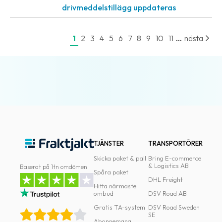
drivmeddelstillägg uppdateras
...
1
2
3
4
5
6
7
8
9
10
11
nästa
TJÄNSTER
TRANSPORTÖRER
Skicka paket & pall
Bring E-commerce
& Logistics AB
Baserat på 1tn omdömen
Spåra paket
DHL Freight
Hitta närmaste
ombud
DSV Road AB
Gratis TA-system
DSV Road Sweden
SE
Abonnemang