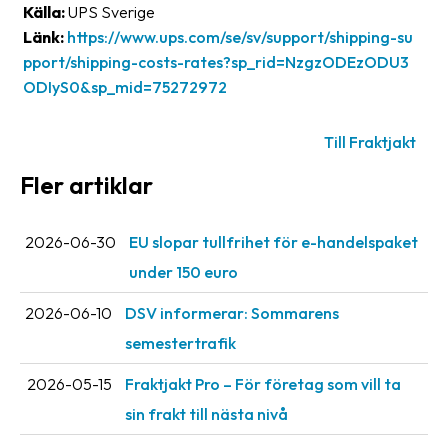
Källa:
UPS Sverige
Streckkodsläsare
Länk:
https://www.ups.com/se/sv/support/shipping-su
Kundtjänst
pport/shipping-costs-rates?sp_rid=NzgzODEzODU3
ODIyS0&sp_mid=75272972
Om
företaget
Till Fraktjakt
Om
Fler artiklar
Fraktjakt
Pressrum
2026-06-30
EU slopar tullfrihet för e-handelspaket
under 150 euro
Medarbetare
2026-06-10
DSV informerar: Sommarens
Jobb
&
semestertrafik
karriär
2026-05-15
Fraktjakt Pro – För företag som vill ta
Nyhetsarkiv
sin frakt till nästa nivå
Kontakta