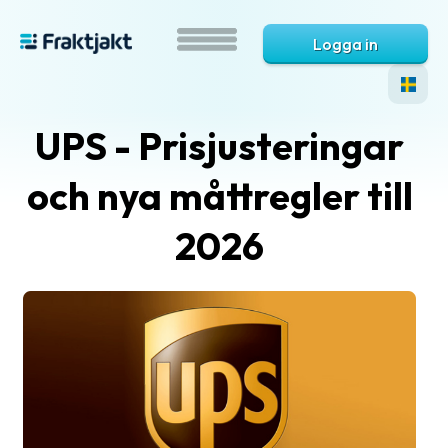
Logga in
UPS - Prisjusteringar
och nya måttregler till
2026
Vad
är
Fraktjakt?
Hjälp?
Vanliga