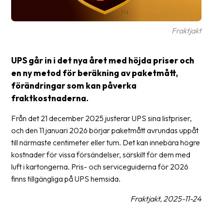
frågor
&
svar
Fraktjakt
Ordlista
UPS går in i det nya året med höjda priser och
Paketering
en ny metod för beräkning av paketmått,
förändringar som kan påverka
Frakthandlingar
fraktkostnaderna.
Skrivarinställningar
Från det 21 december 2025 justerar UPS sina listpriser,
Tulldeklarationer
och den 11 januari 2026 börjar paketmått avrundas uppåt
till närmaste centimeter eller tum. Det kan innebära högre
Leveransvillkor
kostnader för vissa försändelser, särskilt för dem med
Upphämtningar
luft i kartongerna. Pris- och serviceguiderna för 2026
finns tillgängliga på UPS hemsida.
Manualer
Fraktjakt, 2025-11-24
Nedladdningar