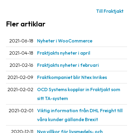
oss
Till Fraktjakt
Villkor
Fler artiklar
Allmänna
villkor
2021-06-18
Nyheter i WooCommerce
Integritet
2021-04-18
Fraktjakts nyheter i april
Förbjudet
2021-02-16
Fraktjakts nyheter i februari
och
2021-02-09
Fraktkompaniet blir Ntex Inrikes
farligt
innehåll
2021-02-02
OCD Systems kopplar in Fraktjakt som
sitt TA-system
2021-02-01
Viktig information från DHL Freight till
våra kunder gällande Brexit
2020-12-11
Nya villkor för livsmedels- och