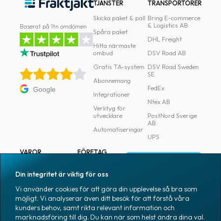
TJÄNSTER
TRANSPORTÖRER
Skicka paket & pall
Bring E-commerce
& Logistics AB
Baserat på 1tn omdömen
Spåra paket
DHL Freight
Hitta närmaste
ombud
DSV Road AB
Gratis TA-system
DSV Road Sweden
SE
Abonnemang
FedEx
Google
Integrationer
Ntex AB
Verktyg för
utvecklare
PostNord Sverige
AB
Automatiseringar
UPS
VAROR
FÖRETAG
Logga in
Samtliga varor
Om Fraktjakt
Din integritet är viktig för oss
Märkning
Pressrum
Vi använder cookies för att göra din upplevelse så bra som
Skapa konto
Emballage
Medarbetare
möjligt. Vi analyserar även ditt besök för att förstå våra
kunders behov, samt rikta relevant information och
Emballagetillbehör
Jobb & karriär
marknadsföring till dig. Du kan när som helst ändra dina val.