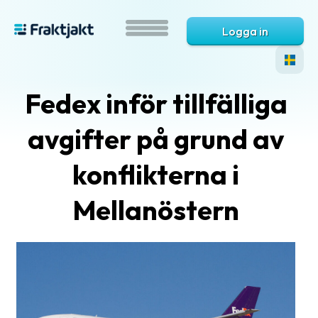
Logga in
Fedex inför tillfälliga
avgifter på grund av
konflikterna i
Mellanöstern
Vad
är
Fraktjakt?
Hjälp?
Vanliga