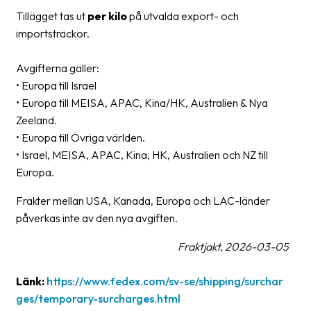
Streckkodsläsare
Tillägget tas ut
per kilo
på utvalda export- och
importsträckor.
Kundtjänst
Avgifterna gäller:
Om
• Europa till Israel
företaget
• Europa till MEISA, APAC, Kina/HK, Australien & Nya
Om
Zeeland.
Fraktjakt
• Europa till Övriga världen.
• Israel, MEISA, APAC, Kina, HK, Australien och NZ till
Pressrum
Europa.
Medarbetare
Frakter mellan USA, Kanada, Europa och LAC-länder
påverkas inte av den nya avgiften.
Jobb
&
Fraktjakt, 2026-03-05
karriär
Nyhetsarkiv
Länk:
https://www.fedex.com/sv-se/shipping/surchar
ges/temporary-surcharges.html
Kontakta