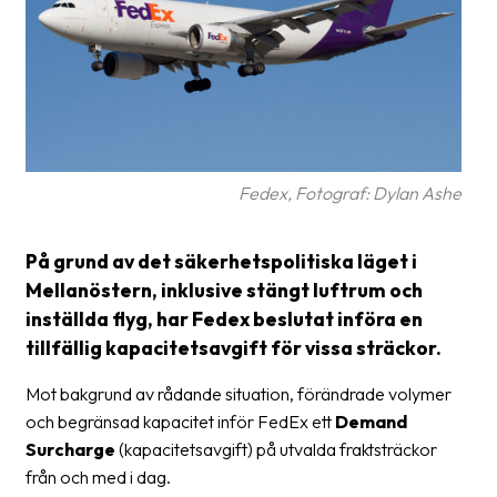
frågor
&
svar
Ordlista
Paketering
Fedex, Fotograf: Dylan Ashe
Frakthandlingar
Skrivarinställningar
På grund av det säkerhetspolitiska läget i
Mellanöstern, inklusive stängt luftrum och
Tulldeklarationer
inställda flyg, har Fedex beslutat införa en
Leveransvillkor
tillfällig kapacitetsavgift för vissa sträckor.
Upphämtningar
Mot bakgrund av rådande situation, förändrade volymer
och begränsad kapacitet inför FedEx ett
Demand
Manualer
Surcharge
(kapacitetsavgift) på utvalda fraktsträckor
Nedladdningar
från och med i dag.