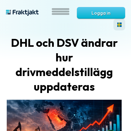
Logga in
DHL och DSV ändrar
hur
drivmeddelstillägg
uppdateras
Vad
är
Fraktjakt?
Hjälp?
Vanliga