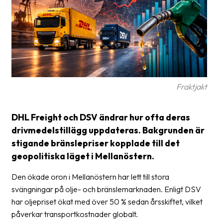
frågor
&
svar
Ordlista
Paketering
Fraktjakt
Frakthandlingar
Skrivarinställningar
DHL Freight och DSV ändrar hur ofta deras
drivmedelstillägg uppdateras. Bakgrunden är
Tulldeklarationer
stigande bränslepriser kopplade till det
Leveransvillkor
geopolitiska läget i Mellanöstern.
Upphämtningar
Den ökade oron i Mellanöstern har lett till stora
svängningar på olje- och bränslemarknaden. Enligt DSV
Manualer
har oljepriset ökat med över 50 % sedan årsskiftet, vilket
Nedladdningar
påverkar transportkostnader globalt.