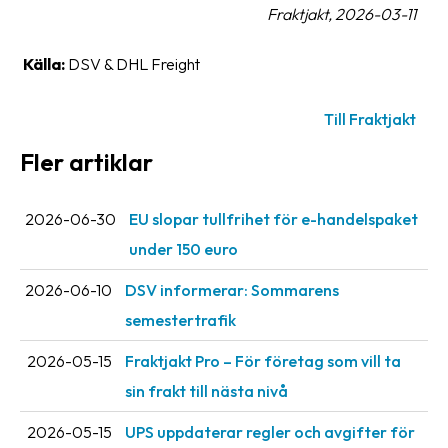
Fraktjakt, 2026-03-11
oss
Källa:
DSV & DHL Freight
Villkor
Allmänna
Till Fraktjakt
villkor
Fler artiklar
Integritet
Förbjudet
2026-06-30
EU slopar tullfrihet för e-handelspaket
och
under 150 euro
farligt
innehåll
2026-06-10
DSV informerar: Sommarens
semestertrafik
2026-05-15
Fraktjakt Pro – För företag som vill ta
sin frakt till nästa nivå
2026-05-15
UPS uppdaterar regler och avgifter för