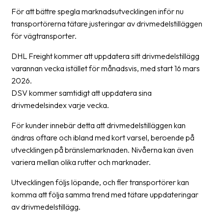
Streckkodsläsare
För att bättre spegla marknadsutvecklingen inför nu
transportörerna tätare justeringar av drivmedelstilläggen
Kundtjänst
för vägtransporter.
Om
DHL Freight kommer att uppdatera sitt drivmedelstillägg
företaget
varannan vecka istället för månadsvis, med start 16 mars
2026.
Om
DSV kommer samtidigt att uppdatera sina
Fraktjakt
drivmedelsindex varje vecka.
Pressrum
För kunder innebär detta att drivmedelstilläggen kan
Medarbetare
ändras oftare och ibland med kort varsel, beroende på
utvecklingen på bränslemarknaden. Nivåerna kan även
Jobb
variera mellan olika rutter och marknader.
&
karriär
Utvecklingen följs löpande, och fler transportörer kan
komma att följa samma trend med tätare uppdateringar
Nyhetsarkiv
av drivmedelstillägg.
Kontakta