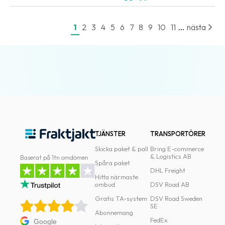
...
1
2
3
4
5
6
7
8
9
10
11
nästa
TJÄNSTER
TRANSPORTÖRER
Skicka paket & pall
Bring E-commerce
& Logistics AB
Baserat på 1tn omdömen
Spåra paket
DHL Freight
Hitta närmaste
ombud
DSV Road AB
Gratis TA-system
DSV Road Sweden
SE
Abonnemang
FedEx
Google