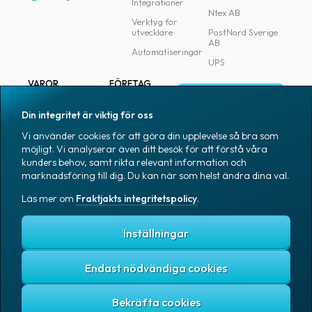
Integrationer
Ntex AB
Verktyg för
utvecklare
PostNord Sverige
AB
Automatiseringar
UPS
VAROR
FÖRETAG
Logga in
Samtliga varor
Om Fraktjakt
Din integritet är viktig för oss
Märkning
Pressrum
Vi använder cookies för att göra din upplevelse så bra som
Skapa konto
Emballage
Medarbetare
möjligt. Vi analyserar även ditt besök för att förstå våra
kunders behov, samt rikta relevant information och
Emballagetillbehör
Jobb & karriär
marknadsföring till dig. Du kan när som helst ändra dina val.
Kontorsvaror
Nyhetsarkiv
Läs mer om
Fraktjakts integritetspolicy
.
Blogg
Svenska
Kundtjänst
Inställningar
Endast nödvändiga cookies
Fraktjakts integritetspolicy
Allmänna villkor
Cookies
Copyright © 2007 – 2026 Fraktjakt AB. All rights reserved.