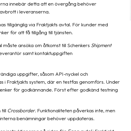
rna innebär detta att en övergång behöver
avbrott i leveranserna.
s tillgänglig via Fraktjakts avtal. För kunder med
 för att få tillgång till tjänsten.
al måste ansöka om åtkomst till Schenkers
Shipment
everantör samt kontaktuppgiften
dvändiga uppgifter, såsom API-nyckel och
as i Fraktjakts system, där en testfas genomförs. Under
Schenker för godkännande. Först efter godkänd testning
till
Crossborder
. Funktionaliteten påverkas inte, men
r interna benämningar behöver uppdateras.