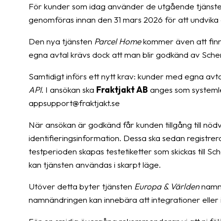
För kunder som idag använder de utgående tjänste
genomföras innan den 31 mars 2026 för att undvika 
Den nya tjänsten
Parcel Home
kommer även att finna
egna avtal krävs dock att man blir godkänd av Schenker
Samtidigt införs ett nytt krav: kunder med egna avt
API
. I ansökan ska
Fraktjakt AB
anges som systeml
appsupport@fraktjakt.se
När ansökan är godkänd får kunden tillgång till nö
identifieringsinformation. Dessa ska sedan registrer
testperioden skapas testetiketter som skickas till 
kan tjänsten användas i skarpt läge.
Utöver detta byter tjänsten
Europa & Världen
namn 
namnändringen kan innebära att integrationer elle