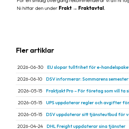
För en smidig övergång rekommenderar vi att ni följ
Ni hittar den under
Frakt → Fraktavtal
.
Fler artiklar
2026-06-30
EU slopar tullfrihet för e-handelspake
2026-06-10
DSV informerar: Sommarens semestert
2026-05-15
Fraktjakt Pro – För företag som vill ta si
2026-05-15
UPS uppdaterar regler och avgifter fö
2026-05-15
DSV uppdaterar sitt tjänsteutbud för 
2026-04-24
DHL Freight uppdaterar sina tjänster