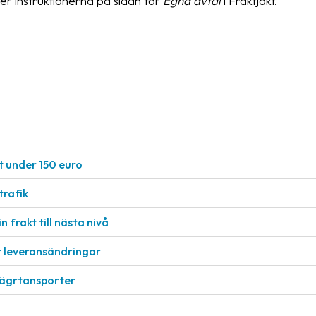
er instruktionerna på sidan för
Egna avtal
i Fraktjakt.
t under 150 euro
rafik
n frakt till nästa nivå
r leveransändringar
vägrtansporter