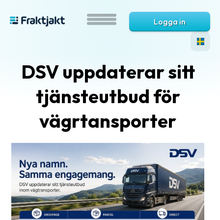
Logga in
DSV uppdaterar sitt
tjänsteutbud för
vägrtansporter
Vad
är
Fraktjakt?
Hjälp?
Vanliga