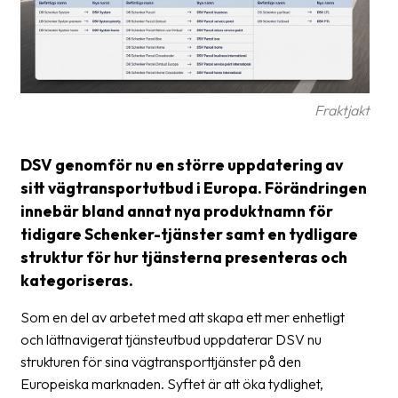
frågor
&
svar
Ordlista
Fraktjakt
Paketering
Frakthandlingar
DSV genomför nu en större uppdatering av
sitt vägtransportutbud i Europa. Förändringen
Skrivarinställningar
innebär bland annat nya produktnamn för
Tulldeklarationer
tidigare Schenker-tjänster samt en tydligare
struktur för hur tjänsterna presenteras och
Leveransvillkor
kategoriseras.
Upphämtningar
Som en del av arbetet med att skapa ett mer enhetligt
Manualer
och lättnavigerat tjänsteutbud uppdaterar DSV nu
strukturen för sina vägtransporttjänster på den
Nedladdningar
Europeiska marknaden. Syftet är att öka tydlighet,