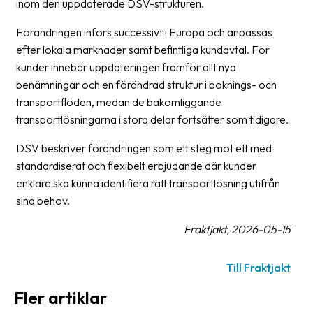
inom den uppdaterade DSV-strukturen.
oss
Förändringen införs successivt i Europa och anpassas
Villkor
efter lokala marknader samt befintliga kundavtal. För
kunder innebär uppdateringen framför allt nya
Allmänna
benämningar och en förändrad struktur i boknings- och
villkor
transportflöden, medan de bakomliggande
transportlösningarna i stora delar fortsätter som tidigare.
Integritet
DSV beskriver förändringen som ett steg mot ett med
Förbjudet
standardiserat och flexibelt erbjudande där kunder
och
enklare ska kunna identifiera rätt transportlösning utifrån
farligt
sina behov.
innehåll
Fraktjakt, 2026-05-15
Till Fraktjakt
Fler artiklar