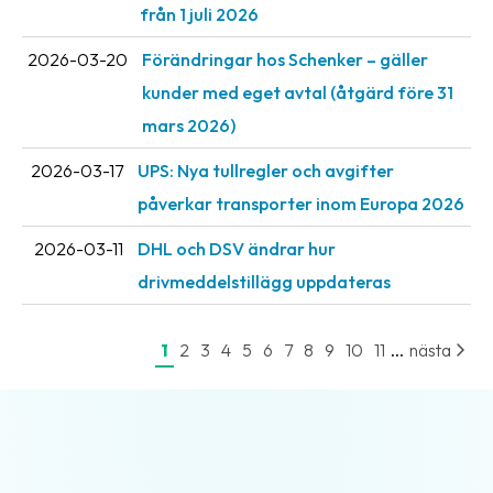
från 1 juli 2026
2026-03-20
Förändringar hos Schenker – gäller
kunder med eget avtal (åtgärd före 31
mars 2026)
2026-03-17
UPS: Nya tullregler och avgifter
påverkar transporter inom Europa 2026
2026-03-11
DHL och DSV ändrar hur
drivmeddelstillägg uppdateras
...
1
2
3
4
5
6
7
8
9
10
11
nästa