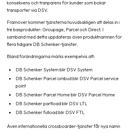
konsekvens och tranparens för kunder som bokar
Streckkodsläsare
transporter via DSV.
Kundtjänst
Framöver kommer tjänsterna huvudsakligen att delas in i
Om
tre basprodukter: Groupage, Parcel och Direct. I
företaget
samband med detta uppdateras även produktnamnen för
flera tidigare DB Schenker-tjänster.
Om
Bland förändringarna märks exempelvis att:
Fraktjakt
Pressrum
DB Schenker System blir DSV System
DB Schenker Parcel ombud blir DSV Parcel service
Medarbetare
point
Jobb
DB Schenker Parcel Home blir DSV Parcel Home
&
DB Schenker partload blir DSV LTL
karriär
DB Schenker fulload blir DSV FTL
Nyhetsarkiv
Även internationella crossboarder-tjänster får nya namn
Kontakta