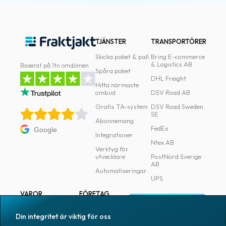
TJÄNSTER
TRANSPORTÖRER
Skicka paket & pall
Bring E-commerce
& Logistics AB
Baserat på 1tn omdömen
Spåra paket
DHL Freight
Hitta närmaste
ombud
DSV Road AB
Gratis TA-system
DSV Road Sweden
SE
Abonnemang
FedEx
Google
Integrationer
Ntex AB
Verktyg för
utvecklare
PostNord Sverige
AB
Automatiseringar
UPS
VAROR
FÖRETAG
Logga in
Samtliga varor
Om Fraktjakt
Din integritet är viktig för oss
Märkning
Pressrum